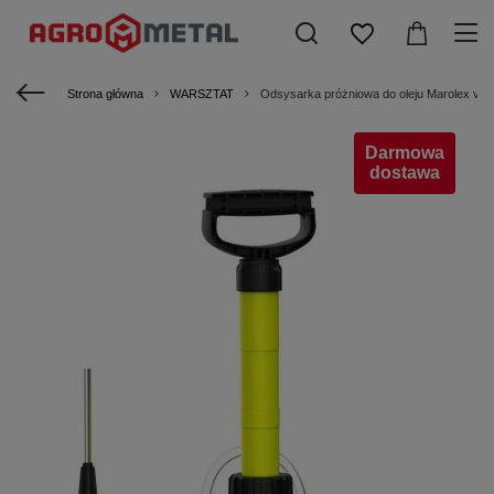
Strona główna
WARSZTAT
Odsysarka próżniowa do oleju Marolex va
Darmowa
dostawa