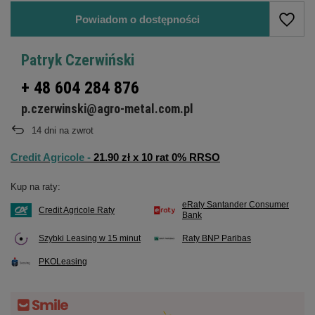
Powiadom o dostępności
Patryk Czerwiński
+ 48 604 284 876
p.czerwinski@agro-metal.com.pl
14
dni na zwrot
Credit Agricole -
21.90 zł x 10 rat 0% RRSO
Kup na raty:
eRaty Santander Consumer
Credit Agricole Raty
Bank
Szybki Leasing w 15 minut
Raty BNP Paribas
PKOLeasing