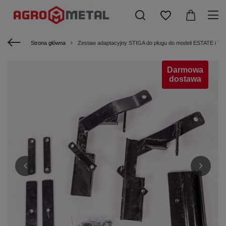
Strona główna
Zestaw adaptacyjny STIGA do pługu do modeli ESTATE i 
Darmowa
dostawa