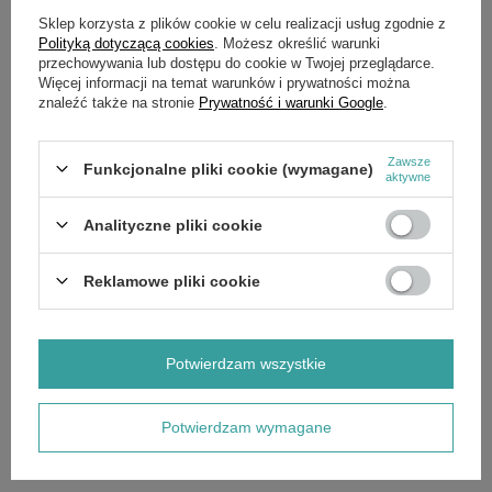
Sklep korzysta z plików cookie w celu realizacji usług zgodnie z
Polityką dotyczącą cookies
. Możesz określić warunki
Potrzebujesz pomocy? Masz pytania?
przechowywania lub dostępu do cookie w Twojej przeglądarce.
Zadaj pytanie a my odpowiemy niezwłocznie,
Więcej informacji na temat warunków i prywatności można
Zadaj pytanie
najciekawsze pytania i odpowiedzi publikując
znaleźć także na stronie
Prywatność i warunki Google
.
dla innych.
Zawsze
Funkcjonalne pliki cookie (wymagane)
aktywne
OPIS
Analityczne pliki cookie
STIGA - zestaw adaptacyjny do pługu do modeli ESTATE i
Reklamowe pliki cookie
TORNADO 96-9003-01
Potwierdzam wszystkie
GŁÓWNE PARAMETRY
SZCZEGÓŁOWE DANE
Potwierdzam wymagane
GWARANCJA