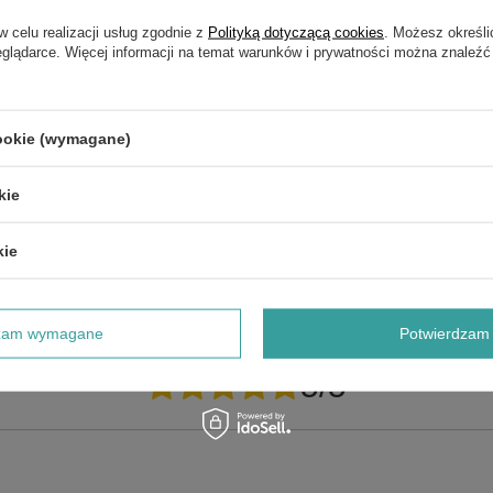
w celu realizacji usług zgodnie z
Polityką dotyczącą cookies
. Możesz określi
eglądarce. Więcej informacji na temat warunków i prywatności można znaleźć
cookie (wymagane)
kie
POKAŻ SZCZEGÓŁY GWARANCJI SOLO BY AL-KO
kie
NAPISZ SWOJĄ OPINIĘ
dzam wymagane
Potwierdzam 
Twoja ocena:
5/5