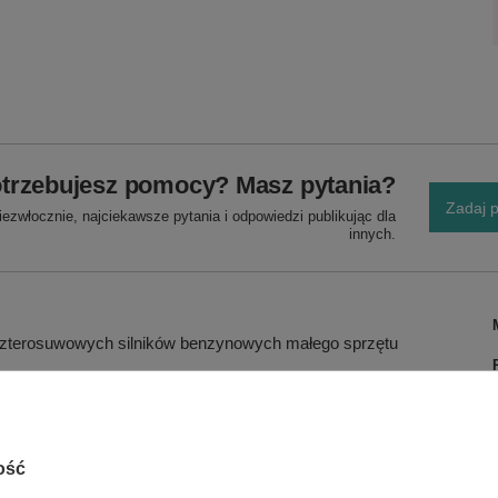
trzebujesz pomocy? Masz pytania?
Zadaj p
ezwłocznie, najciekawsze pytania i odpowiedzi publikując dla
innych.
czterosuwowych silników benzynowych małego sprzętu
wysoko obciążonych nowoczesnych silników
ość