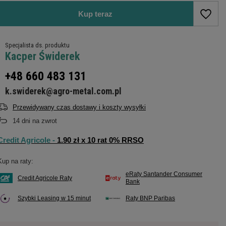
Kup teraz
Specjalista ds. produktu
Kacper Świderek
+48 660 483 131
k.swiderek@agro-metal.com.pl
Przewidywany czas dostawy i koszty wysyłki
14
dni na zwrot
Credit Agricole -
1.90 zł x 10 rat 0% RRSO
Kup na raty:
eRaty Santander Consumer
Credit Agricole Raty
Bank
Szybki Leasing w 15 minut
Raty BNP Paribas