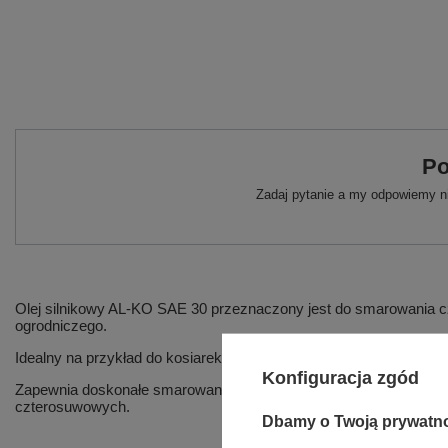
Po
Zadaj pytanie a my odpowiemy ni
Olej silnikowy AL-KO SAE 30 przeznaczony jest do smarowania 
ogrodniczego.
Idealny na przykład do kosiarek.
Konfiguracja zgód
Zapewnia doskonałe smarowanie wszystkich ruchomych części 
czterosuwowych.
Dbamy o Twoją prywatn