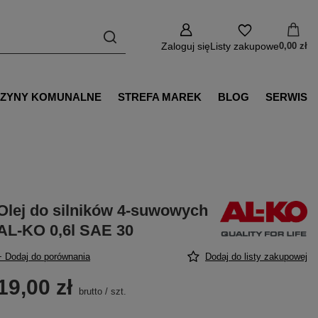
Zaloguj się
Listy zakupowe
0,00 zł
ZYNY KOMUNALNE
STREFA MAREK
BLOG
SERWIS
Olej do silników 4-suwowych
AL-KO 0,6l SAE 30
+ Dodaj do porównania
Dodaj do listy zakupowej
19,00 zł
brutto
/
szt.