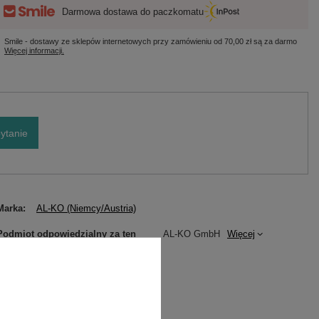
Darmowa dostawa do paczkomatu
Smile - dostawy ze sklepów internetowych przy zamówieniu od
70,00 zł
są za darmo
Więcej informacji.
ytanie
Marka
AL-KO (Niemcy/Austria)
Podmiot odpowiedzialny za ten
AL-KO GmbH
Więcej
produkt na terenie UE
Symbol
11364601
Gwarancja
Solo by AL-KO