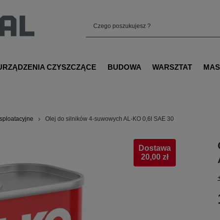
URZĄDZENIA CZYSZCZĄCE
BUDOWA
WARSZTAT
MAS
ksploatacyjne
Olej do silników 4-suwowych AL-KO 0,6l SAE 30
Dostawa
20,00 zł