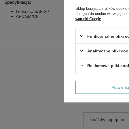
Specyfikacja:
Sklep korzysta z plików cookie 
Lepkość: SAE 30
dostępu do cookie w Twojej prz
API: SM/CF
warunki Google
.
Funkcjonalne pliki 
Analityczne pliki coo
Reklamowe pliki coo
Potwier
Treść twojej opinii