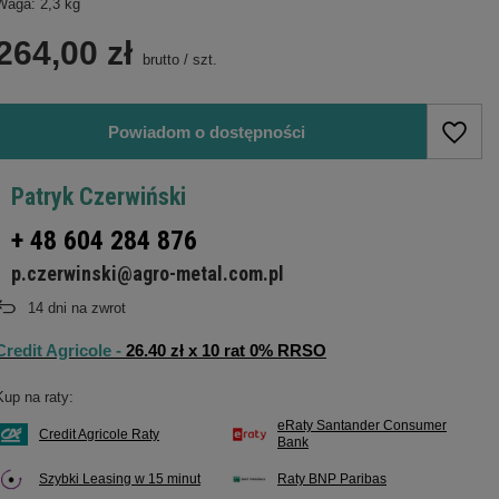
Waga: 2,3 kg
264,00 zł
brutto
/
szt.
Powiadom o dostępności
Patryk Czerwiński
+ 48 604 284 876
p.czerwinski@agro-metal.com.pl
14
dni na zwrot
Credit Agricole -
26.40 zł x 10 rat 0% RRSO
Kup na raty:
eRaty Santander Consumer
Credit Agricole Raty
Bank
Szybki Leasing w 15 minut
Raty BNP Paribas