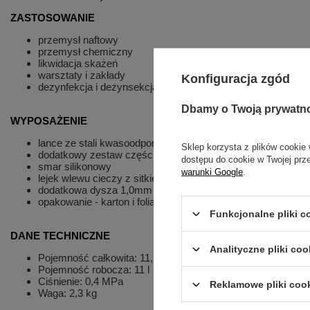
ZASTOSOWANIE
przemysł naftowy
przemysł chemiczny
likwidacja skażeń
warsztaty i zakłady
Konfiguracja zgód
dezynfekcja i dezynsekcja
Dbamy o Twoją prywatn
WYPOSAŻENIE
lance ze stali kwasoodpornej 80-125cm z dyszą regulowan
Sklep korzysta z plików cookie 
dodatkowy zestaw części zamiennych
dostępu do cookie w Twojej prz
smar silikonowy
warunki Google
.
lejek wlewu cieczy z sitkiem filtrującym
dodatkowa dysza 1,0mm
opakowanie - karton i folia
Funkcjonalne pliki 
DANE TECHNICZNE
Analityczne pliki coo
Pojemność całkowita: 11,6 l
Pojemność robocza: 11 l
Ciśnienie: 0,4 MPa
Reklamowe pliki coo
Waga: 2,3 kg