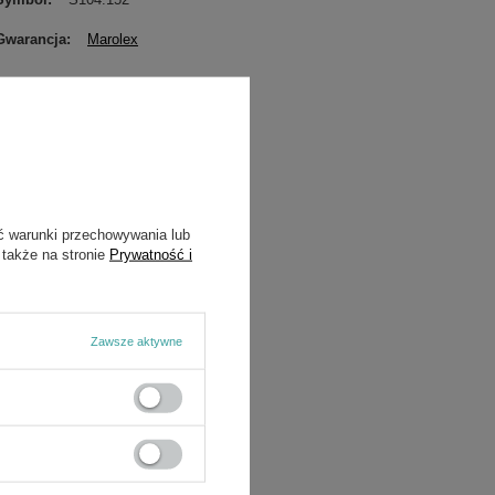
Gwarancja
Marolex
ć warunki przechowywania lub
 także na stronie
Prywatność i
Zawsze aktywne