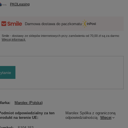
PKOLeasing
Darmowa dostawa do paczkomatu
Smile - dostawy ze sklepów internetowych przy zamówieniu od
70,00 zł
są za darmo
Więcej informacji.
ytanie
Marka
Marolex (Polska)
Podmiot odpowiedzialny za ten
Marolex Spólka z ograniczoną
produkt na terenie UE
odpowiedzialnością
Więcej
Symbol
S104.152