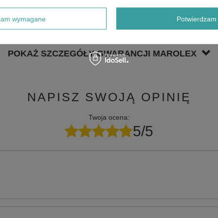
dzam wymagane
Potwierdzam 
POKAŻ SZCZEGÓŁY GWARANCJI MAROLEX
NAPISZ SWOJĄ OPINIĘ
Twoja ocena:
5/5