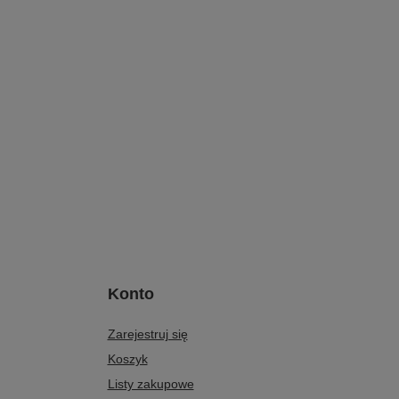
Konto
Zarejestruj się
Koszyk
Listy zakupowe