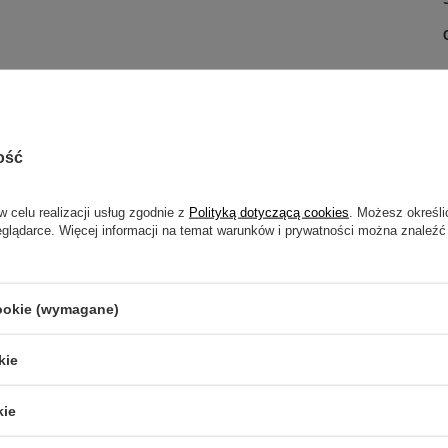
ość
ą 1,5mm
w celu realizacji usług zgodnie z
Polityką dotyczącą cookies
. Możesz określi
eglądarce. Więcej informacji na temat warunków i prywatności można znaleźć
cookie (wymagane)
kie
kie