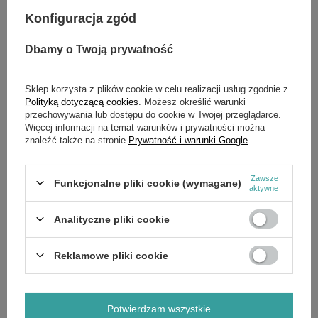
Zadaj pytanie
najciekawsze pytania i odpowiedzi publikując
Konfiguracja zgód
dla innych.
Dbamy o Twoją prywatność
OPIS
Sklep korzysta z plików cookie w celu realizacji usług zgodnie z
Polityką dotyczącą cookies
. Możesz określić warunki
przechowywania lub dostępu do cookie w Twojej przeglądarce.
Praktyczny akumulatorowy odkurzacz ręczny do odkurzania i
Więcej informacji na temat warunków i prywatności można
czyszczenia mniejszych, suchych powierzchni w garażu,
znaleźć także na stronie
Prywatność i warunki Google
.
warsztacie lub samochodzie. Wyjmowany pojemnik zapewnia
łatwe opróżnianie i czyszczenie. Dysza do szczelin i dysza
uniwersalna ze zdejmowaną szczotką do różnych zastosowań.
Blokada pozwalająca na pracę w trybie ciągłym bez
Zawsze
Funkcjonalne pliki cookie (wymagane)
aktywne
konieczności naciskania dźwigni. Bardzo dobra skuteczność
filtrowania dzięki dwustopniowemu systemowi filtracji. Poziom
naładowania akumulatora AS 2 jest widoczny na wyświetlaczu
Analityczne pliki cookie
LED po naciśnięciu przycisku. Odkurzacz SEA 20 jest
dostępny w zestawie lub jako osobne urządzenie (tutaj w
zestawie).
Reklamowe pliki cookie
Potwierdzam wszystkie