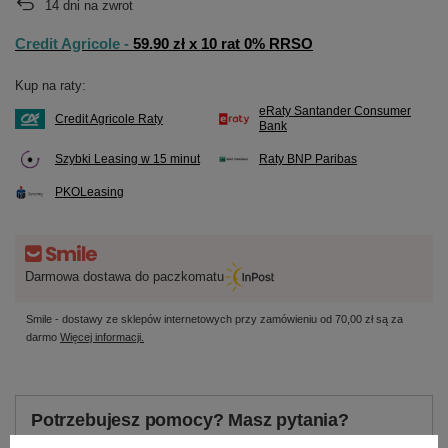
14
dni na zwrot
Credit Agricole -
59.90 zł x 10 rat 0% RRSO
Kup na raty:
eRaty Santander Consumer
Credit Agricole Raty
Bank
Szybki Leasing w 15 minut
Raty BNP Paribas
PKOLeasing
Darmowa dostawa do paczkomatu
Smile - dostawy ze sklepów internetowych przy zamówieniu od
70,00 zł
są za
darmo
Więcej informacji.
Potrzebujesz pomocy? Masz pytania?
Zadaj pytanie a my odpowiemy niezwłocznie,