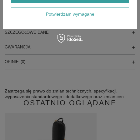
Potwierdzam wymagane
GŁÓWNE PARAMETRY
SZCZEGÓŁOWE DANE
GWARANCJA
OPINIE
(0)
Zastrzega się prawo do zmian technicznych, specyfikacji,
wyposażenia standardowego i dodatkowego oraz zmian cen.
OSTATNIO OGLĄDANE