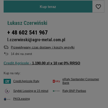
Kup teraz
Łukasz Czerwiński
+ 48 602 541 967
l.czerwinski@agro-metal.com.pl
Przewidywany czas dostawy i koszty wysyłki
14
dni na zwrot
Credit Agricole -
1,190.00 zł x 10 rat 0% RRSO
Kup na raty:
eRaty Santander Consumer
Credit Agricole Raty
Bank
Szybki Leasing w 15 minut
Raty BNP Paribas
PKOLeasing