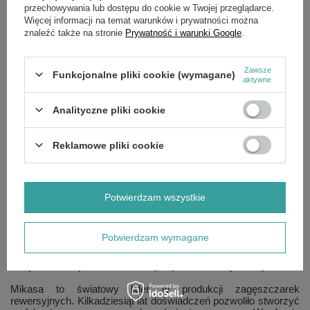
zagęszczenia. Dzięki swoim niewielkim rozmiarom i zwartej
przechowywania lub dostępu do cookie w Twojej przeglądarce.
budowie idealnie nadają się do pracy w wykopach oraz podczas
Więcej informacji na temat warunków i prywatności można
naprawy i konserwacji dróg.
znaleźć także na stronie
Prywatność i warunki Google
.
Cechy charakterystyczne stóp wibracyjnych MIKASA:
Zawsze
Funkcjonalne pliki cookie (wymagane)
aktywne
wyjątkowo wyważona konstrukcja, maksymalna
efektywność pracy i minimalny wysiłek operatora
Analityczne pliki cookie
ergonomiczny, prosty i nowoczesny wygląd
bezpieczeństwo i komfort pracy w detalach
łatwa i bezproblemowa obsługa maszyny podczas
Reklamowe pliki cookie
normalnej pracy
Mikasa - informacje o producencie
Potwierdzam wszystkie
Mikasa to obecnie najpopularniejsza w Azji oraz druga w USA
marka lekkich maszyn zagęszczających. Podstawowe
Potwierdzam wymagane
produkty: ubijaki oraz zagęszczarki rewersyjne produkowane
są w Japonii. W Japonii znajdują się też działy badań i rozwoju
urządzeń. Urządzenia Mikasa dystrybuowane są na cały świat.
Mikasa to światowy lider w produkcji zagęszczarek
rewersyjnych. Kilkadziesiąt lat doświadczeń pozwoliło stworzyć