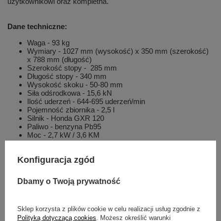
użytkownikowi oraz kompletna.
Dane techniczne:
Waga - 93 kg
Wymiary - 1027 mm (wysokość) x 350 mm (szerokość)
x 788 mm (długość)
Szerokość stopy - 285 mm
Długość stopy - 340 mm
Wysokość skoku - 50-80 mm
Siła odśrodkowa - 15,6 kN
Ilość uderzeń - 644-695 uderzeń/min
Pojemność zbiornika - 2,5 l
Silnik - Honda GXR 120
Paliwo - benzyna Pb95
Moc - 2,7 kW / 3,6 KM
Konfiguracja zgód
Mamy przyjemność przedstawić Państwu nowoczesną serię
skoczków MTX oraz MT firmy MIKASA. Konstruktorzy nadali
Dbamy o Twoją prywatność
maszynom nowoczesny design, przy jednocześnie
doskonałych parametrach wydajnościowych oraz ergonomii
pracy maszyn. Oferowane przez nas ubijaki wibracyjne
Sklep korzysta z plików cookie w celu realizacji usług zgodnie z
przeznaczone są do prac zagęszczających: wszystkich
Polityką dotyczącą cookies
. Możesz określić warunki
rodzajów podłoża, gdzie wymagany jest wysoki stopień