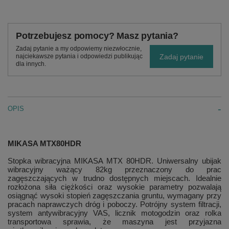
Potrzebujesz pomocy? Masz pytania?
Zadaj pytanie a my odpowiemy niezwłocznie,
Zadaj pytanie
najciekawsze pytania i odpowiedzi publikując
dla innych.
OPIS
MIKASA MTX80HDR
Stopka wibracyjna MIKASA MTX 80HDR. Uniwersalny ubijak
wibracyjny ważący 82kg przeznaczony do prac
zagęszczających w trudno dostępnych miejscach. Idealnie
rozłożona siła ciężkości oraz wysokie parametry pozwalają
osiągnąć wysoki stopień zagęszczania gruntu, wymagany przy
pracach naprawczych dróg i poboczy. Potrójny system filtracji,
system antywibracyjny VAS, licznik motogodzin oraz rolka
transportowa sprawia, że maszyna jest przyjazna