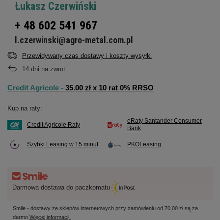
Łukasz Czerwiński
+ 48 602 541 967
l.czerwinski@agro-metal.com.pl
Przewidywany czas dostawy i koszty wysyłki
14
dni na zwrot
Credit Agricole -
35.00 zł x 10 rat 0% RRSO
Kup na raty:
eRaty Santander Consumer
Credit Agricole Raty
Bank
Szybki Leasing w 15 minut
PKOLeasing
Darmowa dostawa do paczkomatu
Smile - dostawy ze sklepów internetowych przy zamówieniu od
70,00 zł
są za
darmo
Więcej informacji.