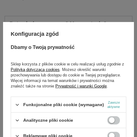
Potrzebujesz pomocy? Masz pytania?
Zadaj pytanie a my odpowiemy niezwłocznie,
Konfiguracja zgód
Zadaj pytanie
najciekawsze pytania i odpowiedzi publikując
dla innych.
Dbamy o Twoją prywatność
Sklep korzysta z plików cookie w celu realizacji usług zgodnie z
OPIS
Polityką dotyczącą cookies
. Możesz określić warunki
przechowywania lub dostępu do cookie w Twojej przeglądarce.
Więcej informacji na temat warunków i prywatności można
CECHY
znaleźć także na stronie
Prywatność i warunki Google
.
Do 3x dłuższy czas pracy, o 20% większa siła, do 2X więcej
ładowań w porównaniu do innych technologii litowo-jonowych i
Zawsze
Funkcjonalne pliki cookie (wymagane)
/ lub poprzednich akumulatorówi Milwaukee®. Wynik zależy od
aktywne
napięcia, maszyny i zastosowania
Analityczne pliki cookie
Inteligentna elektronika Milwaukee® REDLINK™
Indywidualne monitorowanie ogniw - zapewnia optymalne
Reklamowe pliki cookie