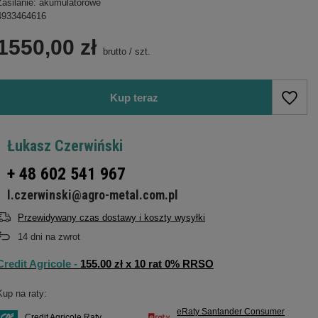
Zasilanie: akumulatorowe
4933464616
1550,00 zł
brutto
/
szt.
Kup teraz
Łukasz Czerwiński
+ 48 602 541 967
l.czerwinski@agro-metal.com.pl
Przewidywany czas dostawy i koszty wysyłki
14
dni na zwrot
Credit Agricole -
155.00 zł x 10 rat 0% RRSO
Kup na raty:
eRaty Santander Consumer
Credit Agricole Raty