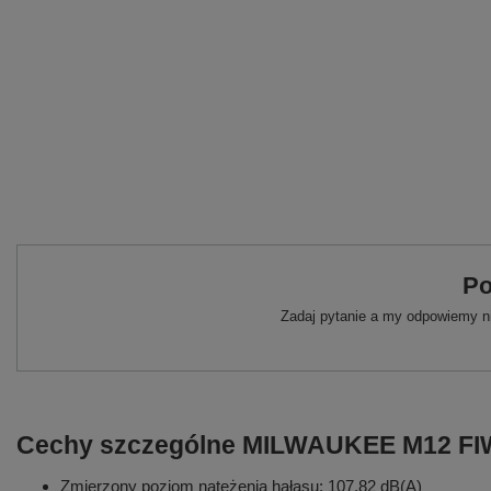
Po
Zadaj pytanie a my odpowiemy ni
Cechy szczególne MILWAUKEE M12 FI
Zmierzony poziom natężenia hałasu: 107,82 dB(A)