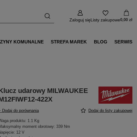
Zaloguj się
Listy zakupowe
0,00 zł
ZYNY KOMUNALNE
STREFA MAREK
BLOG
SERWIS
Klucz udarowy MILWAUKEE
M12FIWF12-422X
+ Dodaj do porównania
Dodaj do listy zakupowej
Waga produktu: 1.1 Kg
Maksymalny moment obrotowy: 339 Nm
Napięcie: 12 V