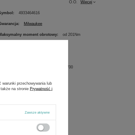
O.O.
Więcej
Symbol
4933464616
Gwarancja
Milwaukee
Maksymalny moment obrotowy
od 201Nm
Zasilanie
bateryjne / akumulatorowe
Waga
1.1 kg
Maksymalna prędkość obrotowa
2700
ć warunki przechowywania lub
 także na stronie
Prywatność i
Zawsze aktywne