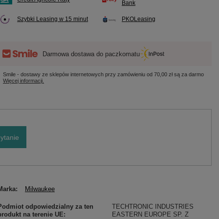
Bank
Szybki Leasing w 15 minut
PKOLeasing
Darmowa dostawa do paczkomatu
Smile - dostawy ze sklepów internetowych przy zamówieniu od
70,00 zł
są za darmo
Więcej informacji.
ytanie
Marka
Milwaukee
Podmiot odpowiedzialny za ten
TECHTRONIC INDUSTRIES
produkt na terenie UE
EASTERN EUROPE SP. Z