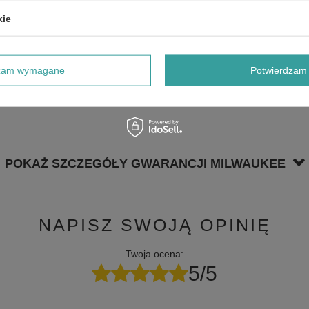
kie
dzam wymagane
Potwierdzam 
POKAŻ SZCZEGÓŁY GWARANCJI MILWAUKEE
NAPISZ SWOJĄ OPINIĘ
Twoja ocena:
5/5