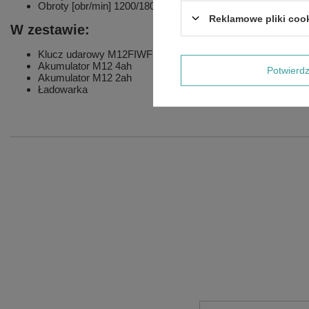
Obroty [obr/min] 1200/1800/2700/2700
Reklamowe pliki coo
W zestawie:
Klucz udarowy M12FIWF12
Akumulator M12 4ah
Potwier
Akumulator M12 2ah
Ładowarka