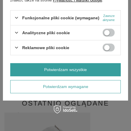
Potrzebujesz pomocy? Masz pytania?
Zawsze
Zadaj pytanie a my odpowiemy niezwłocznie,
Funkcjonalne pliki cookie (wymagane)
aktywne
Zadaj pytanie
najciekawsze pytania i odpowiedzi publikując
dla innych.
Analityczne pliki cookie
Reklamowe pliki cookie
GŁÓWNE PARAMETRY
Potwierdzam wszystkie
SZCZEGÓŁOWE DANE
OPINIE
(0)
Potwierdzam wymagane
OSTATNIO OGLĄDANE