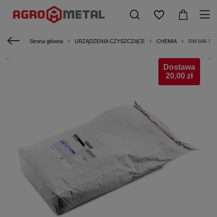
Strona główna
URZĄDZENIA CZYSZCZĄCE
CHEMIA
RM 846 Śro
Dostawa
20,00 zł