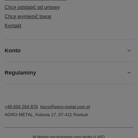
Chcę odstąpić od umowy
Chcę wymienić towar
Kontakt
Konto
Regulaminy
+48 604 284 876
biuro@agro-metal.com.pl
AGRO-METAL
,
Kolonia 17
,
07-411
Rzekuń
W sklepie prezentujemy ceny brutto (z VAT).