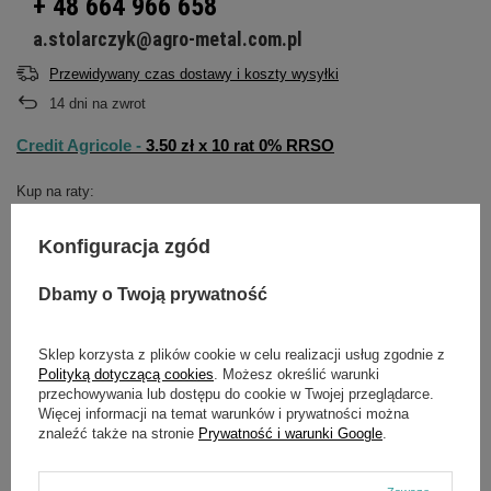
+ 48 664 966 658
a.stolarczyk@agro-metal.com.pl
Przewidywany czas dostawy i koszty wysyłki
14
dni na zwrot
Credit Agricole -
3.50 zł x 10 rat 0% RRSO
Kup na raty:
eRaty Santander Consumer
Credit Agricole Raty
Bank
Konfiguracja zgód
Szybki Leasing w 15 minut
Dbamy o Twoją prywatność
Sklep korzysta z plików cookie w celu realizacji usług zgodnie z
Darmowa dostawa do paczkomatu
Polityką dotyczącą cookies
. Możesz określić warunki
przechowywania lub dostępu do cookie w Twojej przeglądarce.
Więcej informacji na temat warunków i prywatności można
Smile - dostawy ze sklepów internetowych przy zamówieniu od
70,00 zł
są za
znaleźć także na stronie
Prywatność i warunki Google
.
darmo
Więcej informacji.