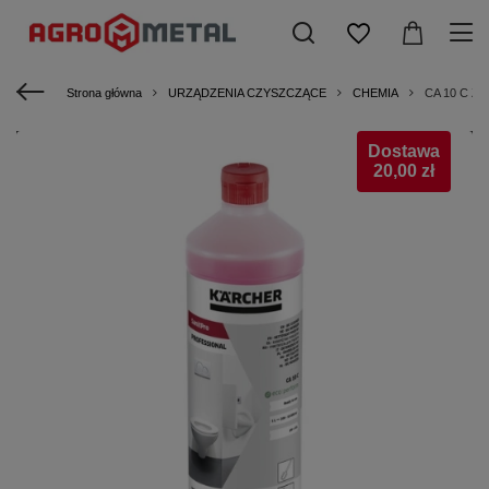
Strona główna
URZĄDZENIA CZYSZCZĄCE
CHEMIA
CA 10 C Zas
Dostawa
20,00 zł