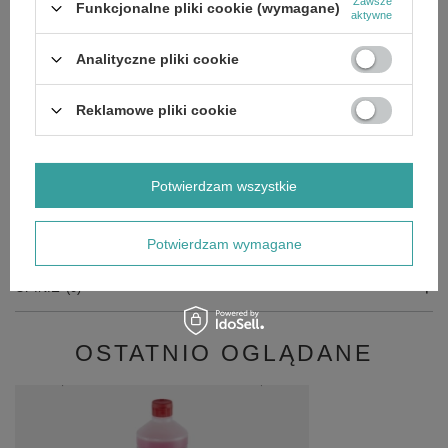
Zawsze
Funkcjonalne pliki cookie (wymagane)
aktywne
Potrzebujesz pomocy? Masz pytania?
Zadaj pytanie a my odpowiemy niezwłocznie,
Analityczne pliki cookie
Zadaj pytanie
najciekawsze pytania i odpowiedzi publikując
dla innych.
Reklamowe pliki cookie
GŁÓWNE PARAMETRY
Potwierdzam wszystkie
SZCZEGÓŁOWE DANE
Potwierdzam wymagane
OPINIE
(0)
OSTATNIO OGLĄDANE