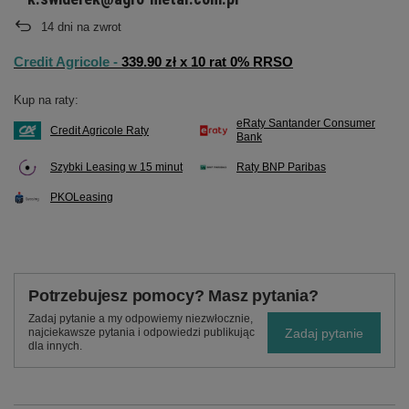
14
dni na zwrot
Credit Agricole -
339.90 zł x 10 rat 0% RRSO
Kup na raty:
eRaty Santander Consumer
Credit Agricole Raty
Bank
Szybki Leasing w 15 minut
Raty BNP Paribas
PKOLeasing
Potrzebujesz pomocy? Masz pytania?
Zadaj pytanie a my odpowiemy niezwłocznie,
Zadaj pytanie
najciekawsze pytania i odpowiedzi publikując
dla innych.