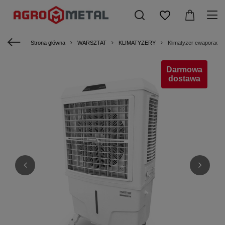
Strona główna
WARSZTAT
KLIMATYZERY
Klimatyzer ewaporac
Darmowa
dostawa