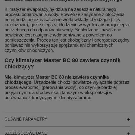
Klimatyzer ewaporacyjny działa na zasadzie naturalnego
procesu odparowania wody. Powietrze zasysane z otoczenia
przechodzi przez nasączone wodą wkłady chłodzące (filtry
celulozowe), gdzie ulega schłodzeniu w wyniku absorpcji ciepła
potrzebnego do odparowania wody. Schłodzone i nawilżone
powietrze jest następnie wdmuchiwane z powrotem do
pomieszczenia. Proces ten jest ekologiczny i energooszczędny,
ponieważ nie wykorzystuje sprężarek ani chemicznych
czynników chłodniczych.
Czy klimatyzer Master BC 80 zawiera czynnik
chłodzący?
Nie
, klimatyzer
Master BC 80 nie zawiera czynnika
chłodzącego
. Urządzenie chłodzi powietrze wyłącznie poprzez
proces ewaporacji (parowania wody), co czyni je bardziej
przyjaznym dla środowiska i tańszym w eksploatacji w
porównaniu z tradycyjnymi klimatyzatorami.
GŁÓWNE PARAMETRY
SZCZEGÓŁOWE DANE