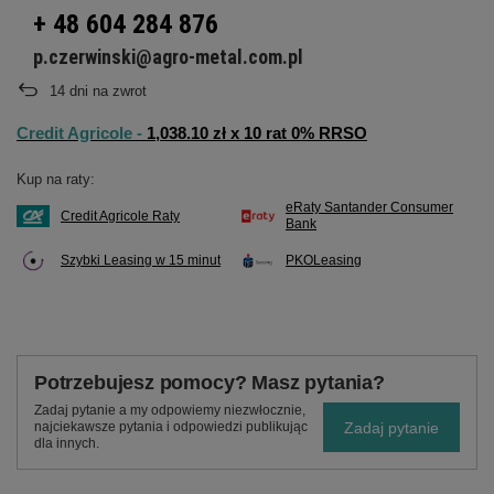
+ 48 604 284 876
p.czerwinski@agro-metal.com.pl
14
dni na zwrot
Credit Agricole -
1,038.10 zł x 10 rat 0% RRSO
Kup na raty:
eRaty Santander Consumer
Credit Agricole Raty
Bank
Szybki Leasing w 15 minut
PKOLeasing
Potrzebujesz pomocy? Masz pytania?
Zadaj pytanie a my odpowiemy niezwłocznie,
Zadaj pytanie
najciekawsze pytania i odpowiedzi publikując
dla innych.