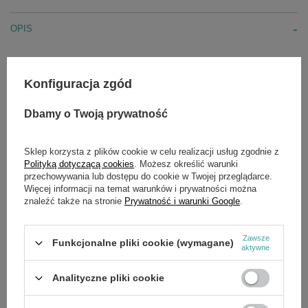
OPIS
Przenośny, trójfazowy agregat prądotwórczy o mocy
maksymalnej 8,7 kVA - mocy znamionowej 7,8 kVA
Konfiguracja zgód
Wyposażony w silnik spalinowy, czterosuwowy HONDA GX390
o mocy 11,0 KM, masa urządzenia nie przekracza 90 kg.
Prosta i sprawdzona konstrukcja, która doskonale nadaje się do
Dbamy o Twoją prywatność
pracy w budownictwie i drogownictwie.
Agregaty stosowane w rzemiośle, budownictwie, na działkach i
Sklep korzysta z plików cookie w celu realizacji usług zgodnie z
ogrodach do prac z elektronarzędziami, pompami, grzejnikami,
Polityką dotyczącą cookies
. Możesz określić warunki
oświetleniem etc.
przechowywania lub dostępu do cookie w Twojej przeglądarce.
Więcej informacji na temat warunków i prywatności można
znaleźć także na stronie
Prywatność i warunki Google
.
Parametry techniczne:
Model
FH 9000 TE
Zawsze
Funkcjonalne pliki cookie (wymagane)
aktywne
Moc maksymalna 3~
8,7 kVA
Moc znamionowa 3~
7,8 kVA
Analityczne pliki cookie
Stabilizacja napięcia
+5-10%
Moc maksymalna 1~
6,2 kW
Moc znamionowa 1~
5,6 kW