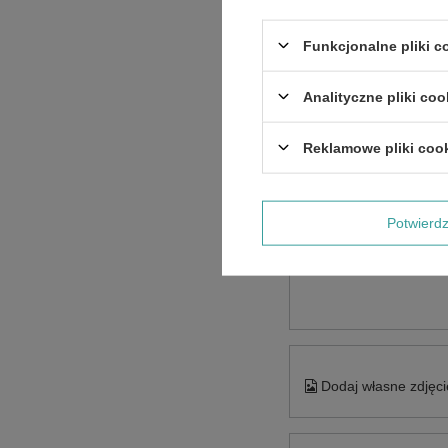
Funkcjonalne pliki 
Analityczne pliki coo
Reklamowe pliki coo
Potwier
Treść twojej opinii
Dodaj własne zdjęci