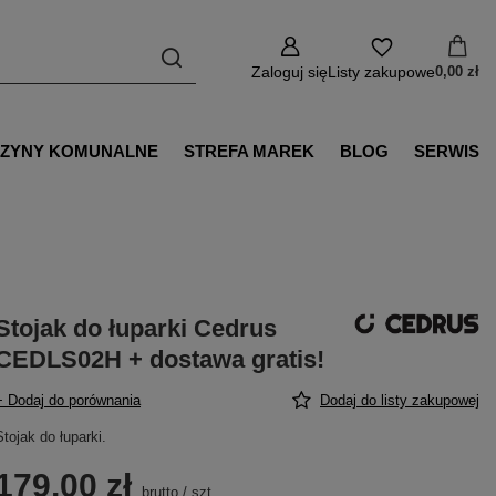
Zaloguj się
Listy zakupowe
0,00 zł
ZYNY KOMUNALNE
STREFA MAREK
BLOG
SERWIS
Stojak do łuparki Cedrus
CEDLS02H + dostawa gratis!
+ Dodaj do porównania
Dodaj do listy zakupowej
Stojak do łuparki.
179,00 zł
brutto
/
szt.