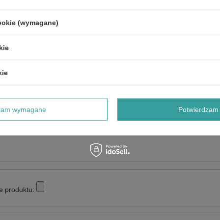
POKAŻ SZCZEGÓŁY GWARANCJI CEDRUS
cookie (wymagane)
kie
NAPISZ SWOJĄ OPINIĘ
kie
Twoja ocena:
5/5
dzam wymagane
Potwierdzam 
e produktu: