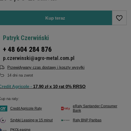
Kup teraz
Patryk Czerwiński
+ 48 604 284 876
p.czerwinski@agro-metal.com.pl
Przewidywany czas dostawy i koszty wysyłki
14
dni na zwrot
Credit Agricole -
17.90 zł x 10 rat 0% RRSO
Kup na raty:
eRaty Santander Consumer
Credit Agricole Raty
Bank
Szybki Leasing w 15 minut
Raty BNP Paribas
PKOLeasing