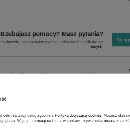
trzebujesz pomocy? Masz pytania?
Zadaj p
ezwłocznie, najciekawsze pytania i odpowiedzi publikując dla
innych.
 mocujemy łuparkę ułatwia pracę i sprawia, że praca
ość
w celu realizacji usług zgodnie z
Polityką dotyczącą cookies
. Możesz określi
eglądarce. Więcej informacji na temat warunków i prywatności można znaleźć