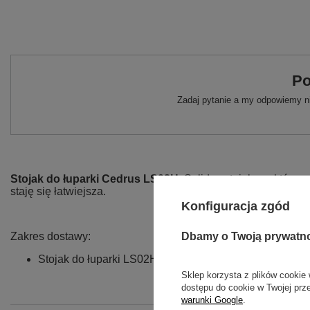
Po
Zadaj pytanie a my odpowiemy ni
Stojak do łuparki Cedrus LS02H.
Solidny stojak na, którym
staję się łatwiejsza.
Konfiguracja zgód
Dbamy o Twoją prywatn
Zakres dostawy:
Stojak do łuparki LS02H
Sklep korzysta z plików cookie 
dostępu do cookie w Twojej prz
warunki Google
.