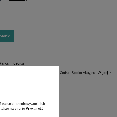
ytanie
Marka
Cedrus
Podmiot odpowiedzialny za ten
Cedrus Spółka Akcyjna
Więcej
produkt na terenie UE
Symbol
CEDRLS01
Gwarancja
Cedrus
ć warunki przechowywania lub
 także na stronie
Prywatność i