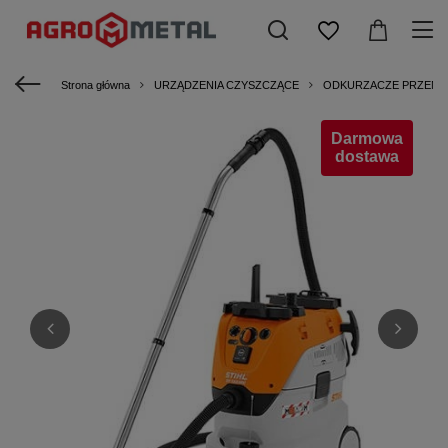
Strona główna
URZĄDZENIA CZYSZCZĄCE
ODKURZACZE PRZEM
Darmowa
dostawa