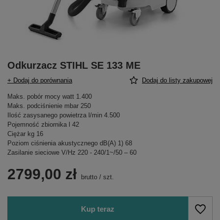
Odkurzacz STIHL SE 133 ME
+ Dodaj do porównania
Dodaj do listy zakupowej
Maks. pobór mocy watt 1.400
Maks. podciśnienie mbar 250
Ilość zasysanego powietrza l/min 4.500
Pojemność zbiornika l 42
Ciężar kg 16
Poziom ciśnienia akustycznego dB(A) 1) 68
Zasilanie sieciowe V/Hz 220 - 240/1~/50 – 60
2799,00 zł
brutto
/
szt.
Kup teraz