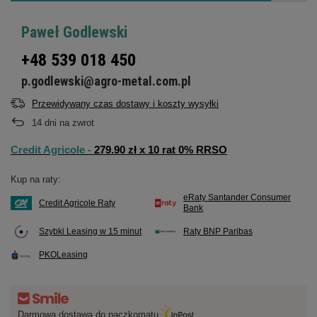
Paweł Godlewski
+48 539 018 450
p.godlewski@agro-metal.com.pl
Przewidywany czas dostawy i koszty wysyłki
14
dni na zwrot
Credit Agricole -
279.90 zł x 10 rat 0% RRSO
Kup na raty:
eRaty Santander Consumer
Credit Agricole Raty
Bank
Szybki Leasing w 15 minut
Raty BNP Paribas
PKOLeasing
Darmowa dostawa do paczkomatu