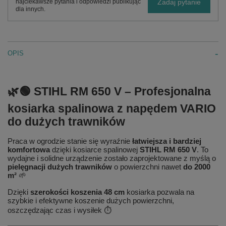
Zadaj pytanie
najciekawsze pytania i odpowiedzi publikując
dla innych.
OPIS
🌿🟢 STIHL RM 650 V – Profesjonalna
kosiarka spalinowa z napędem VARIO
do dużych trawników
Praca w ogrodzie stanie się wyraźnie
łatwiejsza i bardziej
komfortowa
dzięki kosiarce spalinowej
STIHL RM 650 V
. To
wydajne i solidne urządzenie zostało zaprojektowane z myślą o
pielęgnacji dużych trawników
o powierzchni nawet
do 2000
m²
🌱
Dzięki
szerokości koszenia 48 cm
kosiarka pozwala na
szybkie i efektywne koszenie dużych powierzchni,
oszczędzając czas i wysiłek ⏱️