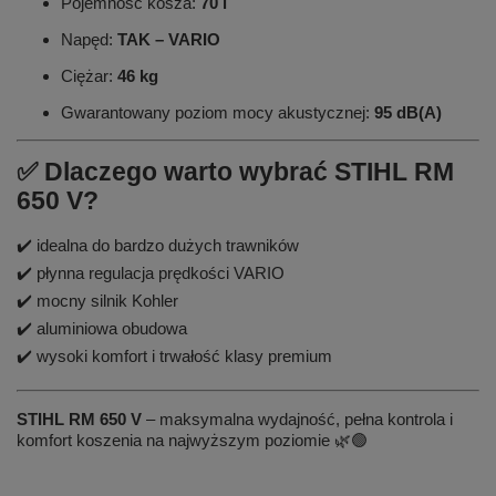
Pojemność kosza:
70 l
Napęd:
TAK – VARIO
Ciężar:
46 kg
Gwarantowany poziom mocy akustycznej:
95 dB(A)
✅ Dlaczego warto wybrać STIHL RM
650 V?
✔️ idealna do bardzo dużych trawników
✔️ płynna regulacja prędkości VARIO
✔️ mocny silnik Kohler
✔️ aluminiowa obudowa
✔️ wysoki komfort i trwałość klasy premium
STIHL RM 650 V
– maksymalna wydajność, pełna kontrola i
komfort koszenia na najwyższym poziomie 🌿🟢