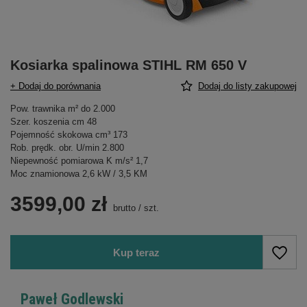
Kosiarka spalinowa STIHL RM 650 V
+ Dodaj do porównania
Dodaj do listy zakupowej
Pow. trawnika m² do 2.000
Szer. koszenia cm 48
Pojemność skokowa cm³ 173
Rob. prędk. obr. U/min 2.800
Niepewność pomiarowa K m/s² 1,7
Moc znamionowa 2,6 kW / 3,5 KM
3599,00 zł
brutto
/
szt.
Kup teraz
Paweł Godlewski