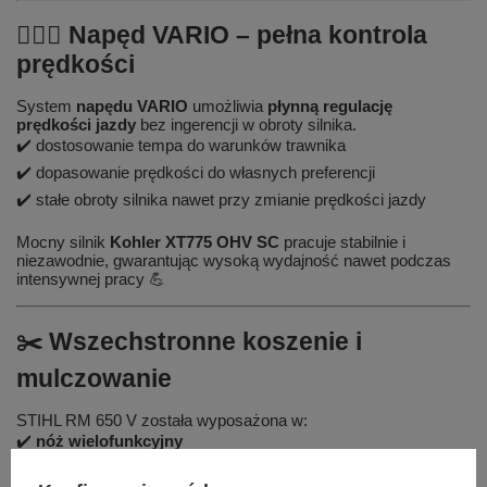
🚶‍♂️⚙️ Napęd VARIO – pełna kontrola
prędkości
System
napędu VARIO
umożliwia
płynną regulację
prędkości jazdy
bez ingerencji w obroty silnika.
✔️ dostosowanie tempa do warunków trawnika
✔️ dopasowanie prędkości do własnych preferencji
✔️ stałe obroty silnika nawet przy zmianie prędkości jazdy
Mocny silnik
Kohler XT775 OHV SC
pracuje stabilnie i
niezawodnie, gwarantując wysoką wydajność nawet podczas
intensywnej pracy 💪
✂️ Wszechstronne koszenie i
mulczowanie
STIHL RM 650 V została wyposażona w:
✔️
nóż wielofunkcyjny
✔️
funkcję mulczowania