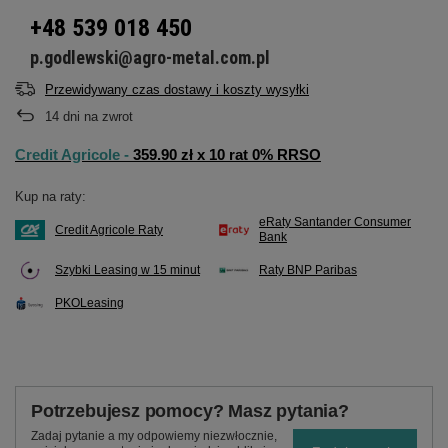
+48 539 018 450
p.godlewski@agro-metal.com.pl
Przewidywany czas dostawy i koszty wysyłki
14
dni na zwrot
Credit Agricole -
359.90 zł x 10 rat 0% RRSO
Kup na raty:
eRaty Santander Consumer
Credit Agricole Raty
Bank
Szybki Leasing w 15 minut
Raty BNP Paribas
PKOLeasing
Potrzebujesz pomocy? Masz pytania?
Zadaj pytanie a my odpowiemy niezwłocznie,