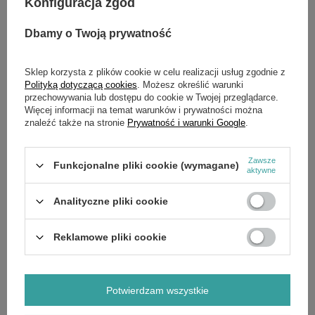
Konfiguracja zgód
Podczas mulczowania trawa jest rozdrabniana na drobne
cząstki i równomiernie rozprowadzana po trawniku, gdzie działa
Dbamy o Twoją prywatność
jak naturalny nawóz 🌾💧
Dzięki temu możesz pracować dłużej bez konieczności
częstego opróżniania kosza.
Sklep korzysta z plików cookie w celu realizacji usług zgodnie z
Polityką dotyczącą cookies
. Możesz określić warunki
przechowywania lub dostępu do cookie w Twojej przeglądarce.
🧺 Duży kosz i wygodna obsługa
Więcej informacji na temat warunków i prywatności można
znaleźć także na stronie
Prywatność i warunki Google
.
Pojemny kosz na trawę o pojemności 70 litrów
:
✔️ składana konstrukcja ułatwiająca opróżnianie
✔️
wskaźnik napełnienia
, informujący o konieczności
Zawsze
Funkcjonalne pliki cookie (wymagane)
aktywne
opróżnienia
Centralna
7-stopniowa regulacja wysokości koszenia
Analityczne pliki cookie
umożliwia szybkie ustawienie wysokości w zakresie
25–85
mm
, bez użycia dużej siły 🔧
Reklamowe pliki cookie
🤝 Komfort i solidna konstrukcja
✔️
Pojedynczy, ergonomiczny uchwyt
z regulacją wysokości
Potwierdzam wszystkie
✔️
Miękki uchwyt
zwiększający komfort pracy