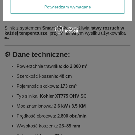
✔️
Koła z bieżnikiem
, zapewniające stabilność i łatwe
Potwierdzam wymagane
manewrowanie
✔️
Aluminiowa obudowa
– trwała, odporna na korozję i paliwo
Silnik z systemem
SmartChoke
umożliwia
łatwy rozruch w
każdej temperaturze
, przy minimalnym wysiłku użytkownika
🔑
⚙️ Dane techniczne:
Powierzchnia trawnika:
do 2.000 m²
Szerokość koszenia:
48 cm
Pojemność skokowa:
173 cm³
Typ silnika:
Kohler XT775 OHV SC
Moc znamionowa:
2,6 kW / 3,5 KM
Prędkość obrotowa:
2.800 obr./min
Wysokość koszenia:
25–85 mm