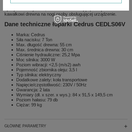
Dodatkowo
łuparka do drewna
Cedrus wyposażona jest w
specjalne skrzydełka, które uniemożliwiają spadnięcie
kawałkowi drewna na nogi osoby obsługującej urządzenie.
Dane techniczne łuparki Cedrus CEDLS06V
Marka: Cedrus
Siła nacisku: 7 Ton
Max. długość drewna: 55 cm
Max. średnica drewna: 30 cm
Ciśnienie hydrauliczne: 25,2 Mpa
Moc silnika: 3000 W
Poziom wibracji: <2,5 (m/s2) awh
Pojemność zbiornika oleju: 3,5 l
Typ silnika: elektryczny
Dodatkowe zalety: koła transportowe
Napięcie/częstotliwość: 230V / 50Hz
Gwarancja: 2 lata
Wymiary (dł. x szer. x wys.): 84 x 91,5 x 149,5 cm
Poziom hałasu: 79 db
Ciężar: 99 kg
GŁÓWNE PARAMETRY