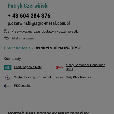
Patryk Czerwiński
+ 48 604 284 876
p.czerwinski@agro-metal.com.pl
Przewidywany czas dostawy i koszty wysyłki
14
dni na zwrot
Credit Agricole -
189.90 zł x 10 rat 0% RRSO
Kup na raty:
eRaty Santander Consumer
Credit Agricole Raty
Bank
Szybki Leasing w 15 minut
Raty BNP Paribas
PKOLeasing
Potrzebujesz pomocy? Masz pytania?