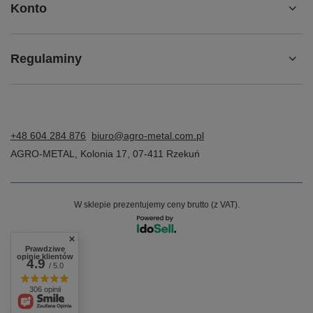
Konto
Regulaminy
+48 604 284 876
biuro@agro-metal.com.pl
AGRO-METAL
,
Kolonia 17
,
07-411
Rzekuń
W sklepie prezentujemy ceny brutto (z VAT).
Prawdziwe
opinie klientów
4.9
/ 5.0
306 opinii