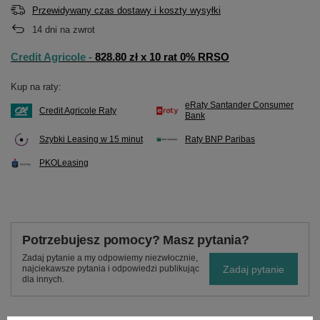
Przewidywany czas dostawy i koszty wysyłki
14
dni na zwrot
Credit Agricole -
828.80 zł x 10 rat 0% RRSO
Kup na raty:
eRaty Santander Consumer
Credit Agricole Raty
Bank
Szybki Leasing w 15 minut
Raty BNP Paribas
PKOLeasing
Potrzebujesz pomocy? Masz pytania?
Zadaj pytanie a my odpowiemy niezwłocznie,
Zadaj pytanie
najciekawsze pytania i odpowiedzi publikując
dla innych.