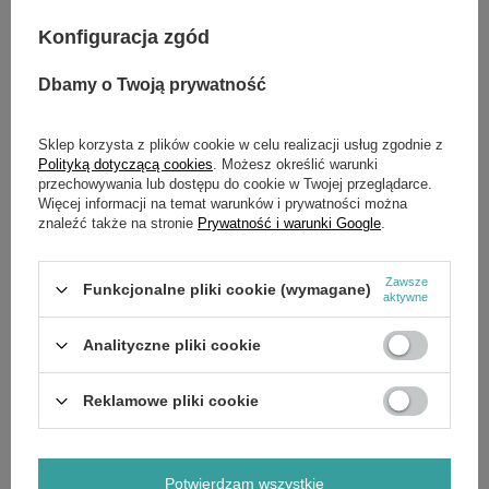
OPIS
Konfiguracja zgód
Dbamy o Twoją prywatność
BOMAG BP 25/50 - 20 kN - Zagęszczarka jednokierunkowa
Jednokierunkowa zagęszczarka BOMAG BP 25/50 może być
Sklep korzysta z plików cookie w celu realizacji usług zgodnie z
uniwersalnie stosowana w robotach ziemnych, asfaltowych i
Polityką dotyczącą cookies
. Możesz określić warunki
brukarskich. W każdym zastosowaniu użytkownik korzysta ze
przechowywania lub dostępu do cookie w Twojej przeglądarce.
spotęgowanego know-how ekspertów BOMAG w dziedzinie
Więcej informacji na temat warunków i prywatności można
technologii zagęszczania.
znaleźć także na stronie
Prywatność i warunki Google
.
Podczas użytkowania wzdłuż ścian i fundamentów zapewniona
jest bardzo precyzyjna kontrola. Dzięki doskonałym
Zawsze
Funkcjonalne pliki cookie (wymagane)
właściwościom jezdnym zagęszczarka jednokierunkowa osiąga
aktywne
również wysokie wyniki w budowie dróg i ulic.
Analityczne pliki cookie
Dane techniczne
Ciężar eksploatacyjny CECE(W) : 108 kg
Standard - Szerokość robocza : 500 mm
Reklamowe pliki cookie
Maksymalna prędkość robocza : 30 m/min
Maksymalna zdolność pokonywania wzniesień : 30%
Producent Silnika : HONDA
Typ : GX 160
Potwierdzam wszystkie