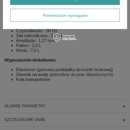
Chłodzenie : powietrze
Liczba cylindrów : 1
Moc ISO 9249 : 3,6 kW
Potwierdzam wymagane
Prędkość obrotowa : 3.600
obr/min
Rodzaj napędu : mechaniczny
Paliwo : benzyna
Częstotliwość : 90 Hz
Siła odśrodkowa : 20 kN
Amplituda : 1,17 mm
Paliwo : 2,5 L
Woda : 7,0 L
Wyposażenie dodatkowe:
Elastomer (gumowa podkładka do kostki brukowej)
Zbiornik na wodę (potrzebny do prac bitumicznych)
Koła transportowe
GŁÓWNE PARAMETRY
SZCZEGÓŁOWE DANE