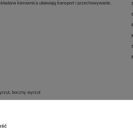
kładana kierownica ułatwiają transport i przechowywanie.
yrzut, boczny wyrzut
ość