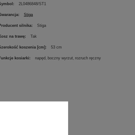
Symbol
2L0486848/ST1
Gwarancja
Stiga
Producent silnika
Stiga
Kosz na trawę
Tak
Szerokość koszenia [cm]
53 cm
Funkcje kosiarki
napęd
boczny wyrzut
rozruch ręczny