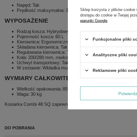
Napęd: Tak
Sklep korzysta z plików cookie 
Prędkość maksymalna: 3,7 km/h
dostępu do cookie w Twojej prz
WYPOSAŻENIE
warunki Google
.
Rodzaj kosza: Hybrydowy ze wskaźnikiem napełnienia
Pojemność kosza: 60 L
Funkcjonalne pliki 
Kierownica: Ergonomiczna z klamrami + miękki uchwyt
Składana kierownica: Tak
Regulowana kierownica: Tak
Analityczne pliki coo
Koła: 200/280 mm, rowkowane na łożyskach kulkowych z m
Uchwyt transportowy: Tak
W zestawie: Wkładka mulczująca, boczny deflektor
Reklamowe pliki coo
WYMIARY CAŁKOWITE
Wielkość opakowania: 855 x 560 x 490 mm
Potwier
Waga: 30 kg
Kosiarka Combi 48 SQ zapewnia komfortowe i precyzyjne koszen
DO POBRANIA