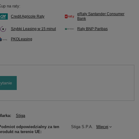
Kup na raty:
eRaty Santander Consumer
Credit Agricole Raty
Bank
Szybki Leasing w 15 minut
Raty BNP Paribas
PKOLeasing
ytanie
Marka
Stiga
Podmiot odpowiedzialny za ten
Stiga S.P.A.
Więcej
produkt na terenie UE