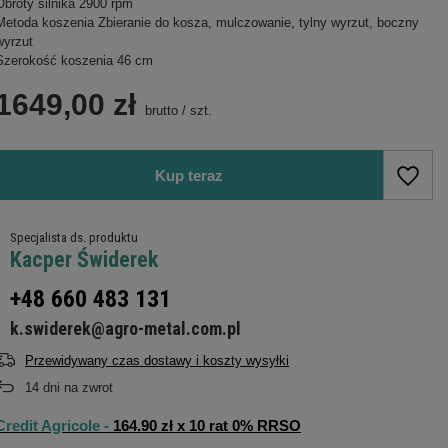
Obroty silnika 2900 rpm
Metoda koszenia Zbieranie do kosza, mulczowanie, tylny wyrzut, boczny
wyrzut
Szerokość koszenia 46 cm
1649,00 zł
brutto
/
szt.
Kup teraz
Specjalista ds. produktu
Kacper Świderek
+48 660 483 131
k.swiderek@agro-metal.com.pl
Przewidywany czas dostawy i koszty wysyłki
14
dni na zwrot
Credit Agricole -
164.90 zł x 10 rat 0% RRSO