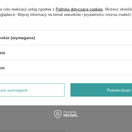
w celu realizacji usług zgodnie z
Polityką dotyczącą cookies
. Możesz określi
eglądarce. Więcej informacji na temat warunków i prywatności można znaleźć
cookie (wymagane)
kie
iękkim bieżnikiem
kie
dzam wymagane
Potwierdzam 
ie, dostosowane do różnych warunków trawnika.