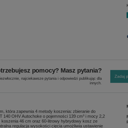
trzebujesz pomocy? Masz pytania?
Zadaj p
ezwłocznie, najciekawsze pytania i odpowiedzi publikując dla
innych.
, która zapewnia 4 metody koszenia: zbieranie do
 ST 140 OHV Autochoke o pojemności 139 cm³ i mocy 2,2
 koszenia 46 cm oraz 60-litrowy hybrydowy kosz ze
ralna regulacja wysokości cięcia umożliwia ustawienie