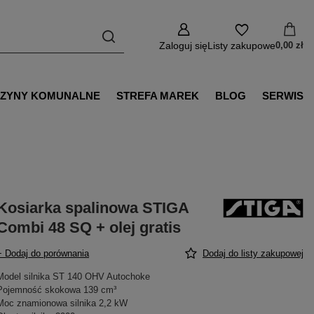
Zaloguj się
Listy zakupowe
0,00 zł
ZYNY KOMUNALNE
STREFA MAREK
BLOG
SERWIS
Kosiarka spalinowa STIGA
Combi 48 SQ + olej gratis
+ Dodaj do porównania
Dodaj do listy zakupowej
Model silnika ST 140 OHV Autochoke
Pojemność skokowa 139 cm³
Moc znamionowa silnika 2,2 kW