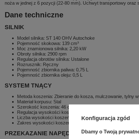
noża w jednej z 6 pozycji (22-80 mm). Uchwyt transportowy oraz s
Dane techniczne
SILNIK
Model silnika: ST 140 OHV Autochoke
Pojemność skokowa: 139 cm³
Moc znamionowa silnika: 2,20 kW
Obroty silnika: 2900 rpm
Regulacja obrotów silnika: Ustalone
Rozrusznik: Ręczny
Pojemność zbiornika paliwa: 0,75 L
Pojemność zbiornika oleju: 0,5 L
SYSTEM TNĄCY
Metoda koszenia: Zbieranie do kosza, mulczowanie, tylny w
Materiał korpusu: Stal
Szerokość koszenia: 46 cm
Regulacja wysokości koszenia: Centralna
Liczba wysokości koszenia: 6
Konfiguracja zgód
Zakres wysokości koszenia: 22-80 mm
Dbamy o Twoją prywatn
PRZEKAZANIE NAPĘDU