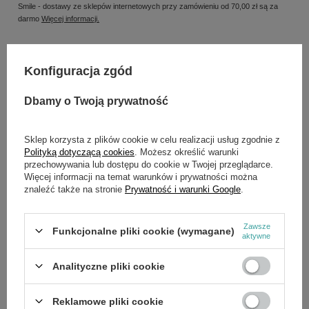
Smile - dostawy ze sklepów internetowych przy zamówieniu od
70,00 zł
są za
darmo
Więcej informacji.
Konfiguracja zgód
Potrzebujesz pomocy? Masz pytania?
Zadaj pytanie a my odpowiemy niezwłocznie,
Dbamy o Twoją prywatność
Zadaj pytanie
najciekawsze pytania i odpowiedzi publikując
dla innych.
Sklep korzysta z plików cookie w celu realizacji usług zgodnie z
Polityką dotyczącą cookies
. Możesz określić warunki
przechowywania lub dostępu do cookie w Twojej przeglądarce.
OPIS
Więcej informacji na temat warunków i prywatności można
znaleźć także na stronie
Prywatność i warunki Google
.
Numer katalogowy: 77301
EAN: 8712418310719
Zawsze
Funkcjonalne pliki cookie (wymagane)
Waga (kg): 16,00
aktywne
Moc silnika (KM/kW): 0.35 kW
Średnica wiertła (maks. mm): 13
Analityczne pliki cookie
Mocowanie uchwytu: B16
Regulacja uchwytu (mm): 1,5-13
Zasięg wrzeciona (mm): 50
Reklamowe pliki cookie