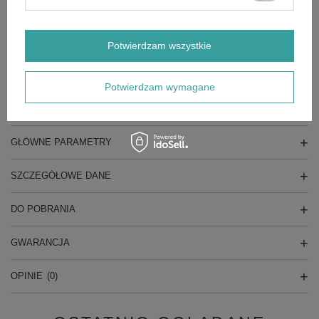
Obroty na minutę (obr/min): 620, 920, 1280, 1750, 2620
Odległość między blatem a wrzecionem (mm): 105
Rozmiar blatu (dł x sz, mm): 160 x 160
Rozmiar podstawy (mm): 300 x 195
Potwierdzam wszystkie
Średnica kolumny (mm): 46
Zasilanie (V): 230 V / 50 Hz / 1 Ph
Wysokość (mm): 580
Potwierdzam wymagane
Liczba biegów: 5
GŁÓWNE PARAMETRY
SZCZEGÓŁOWE DANE
DO POBRANIA
GWARANCJA
OPINIE
(0)