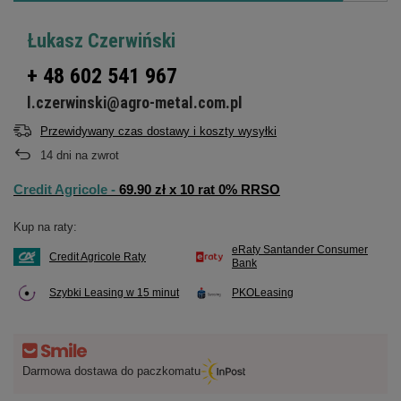
Łukasz Czerwiński
+ 48 602 541 967
l.czerwinski@agro-metal.com.pl
Przewidywany czas dostawy i koszty wysyłki
14
dni na zwrot
Credit Agricole -
69.90 zł x 10 rat 0% RRSO
Kup na raty:
eRaty Santander Consumer
Credit Agricole Raty
Bank
Szybki Leasing w 15 minut
PKOLeasing
Darmowa dostawa do paczkomatu