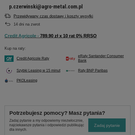
p.czerwinski@agro-metal.com.pl
Przewidywany czas dostawy i koszty wysyłki
14
dni na zwrot
Credit Agricole -
789.90 zł x 10 rat 0% RRSO
Kup na raty:
eRaty Santander Consumer
Credit Agricole Raty
Bank
Szybki Leasing w 15 minut
Raty BNP Paribas
PKOLeasing
Potrzebujesz pomocy? Masz pytania?
Zadaj pytanie a my odpowiemy niezwłocznie,
Zadaj pytanie
najciekawsze pytania i odpowiedzi publikując
dla innych.