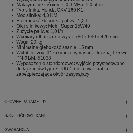
Maksymalne ciśnienie: 0,3 MPa (3,0 atm)
Typ silnika: Honda GXV 160 K1
Moc silnika: 4,3 KM
Pojemność zbiornika paliwa: 5,3 l
Olej silnikowy: Mobil Super 15W40
Zużycie paliwa: 1,0 l/h
Wymiary (dł. x szer. x wys.): 780 x 630 x 420 mm
Waga: 29 kg
Minimalna głębokość ssania: 15 mm
Wylot tłoczny: 3" zakończony nasadą tłoczną T75 wg
PN-91/M.-51038
Wyposażenie standardowe: wyjście przystosowane
do łączników typu STORZ, metalowa kratka
zabezpieczająca otwór zasysający
GŁÓWNE PARAMETRY
SZCZEGÓŁOWE DANE
GWARANCJA