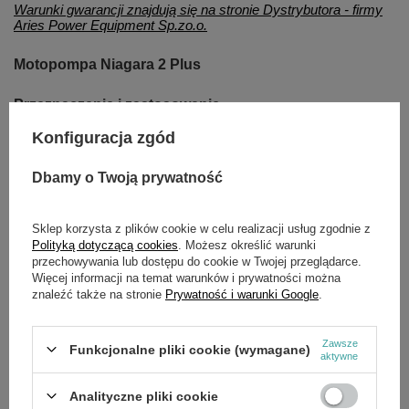
Warunki gwarancji znajdują się na stronie Dystrybutora - firmy
Aries Power Equipment Sp.zo.o.
Motopompa Niagara 2 Plus
Przeznaczenie i zastosowanie
Pompy NIAGARA umożliwiają skuteczne odprowadzenie
Konfiguracja zgód
wody z zalanych terenów. Urządzenie należy położyć na
powierzchni wody i uruchomić. Są one powszechnie
Dbamy o Twoją prywatność
wykorzystywane przez jednostki Straży Pożarnej oraz
służby ratownicze.
Sklep korzysta z plików cookie w celu realizacji usług zgodnie z
Chłodzenie uszczelki pod wirnikiem
Polityką dotyczącą cookies
. Możesz określić warunki
We wszystkich motopompach NIAGARA pompowana
przechowywania lub dostępu do cookie w Twojej przeglądarce.
woda jednocześnie chłodzi uszczelkę pod wirnikiem, co
Więcej informacji na temat warunków i prywatności można
zabezpiecza ją przed przegrzaniem i zwiększa trwałość. Z
znaleźć także na stronie
Prywatność i warunki Google
.
tego powodu pompę należy uruchamiać zawsze po
uprzednim umieszczeniu na wodzie.
Zawsze
Funkcjonalne pliki cookie (wymagane)
aktywne
Możliwość pracy na sucho
Pompy mogą pracować nawet po całkowitym
Analityczne pliki cookie
odprowadzeniu wody, co zwiększa ich niezawodność i