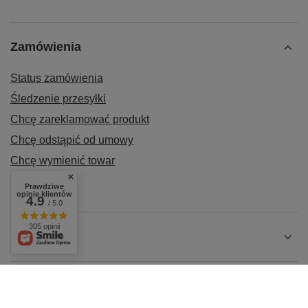
Zamówienia
Status zamówienia
Śledzenie przesyłki
Chcę zareklamować produkt
Chcę odstąpić od umowy
Chcę wymienić towar
Kontakt
Prawdziwe
opinie klientów
4.9
/ 5.0
305 opinii
Konto
Regulaminy