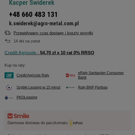
Kacper Świderek
+48 660 483 131
k.swiderek@agro-metal.com.pl
Przewidywany czas dostawy i koszty wysyłki
14
dni na zwrot
Credit Agricole -
54.70 zł x 10 rat 0% RRSO
Kup na raty:
eRaty Santander Consumer
Credit Agricole Raty
Bank
Szybki Leasing w 15 minut
Raty BNP Paribas
PKOLeasing
Darmowa dostawa do paczkomatu