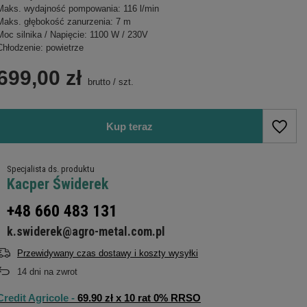
Maks. wydajność pompowania: 116 l/min
Maks. głębokość zanurzenia: 7 m
Moc silnika / Napięcie: 1100 W / 230V
Chłodzenie: powietrze
699,00 zł
brutto
/
szt.
Kup teraz
Specjalista ds. produktu
Kacper Świderek
+48 660 483 131
k.swiderek@agro-metal.com.pl
Przewidywany czas dostawy i koszty wysyłki
14
dni na zwrot
Credit Agricole -
69.90 zł x 10 rat 0% RRSO