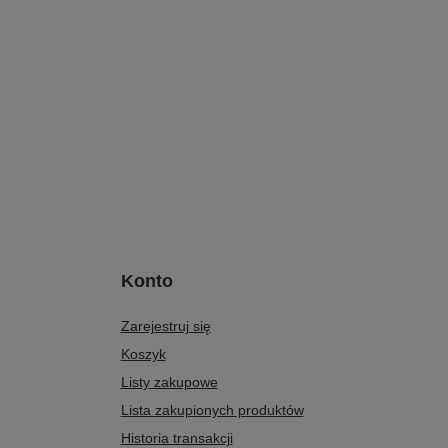
Konto
Zarejestruj się
Koszyk
Listy zakupowe
Lista zakupionych produktów
Historia transakcji