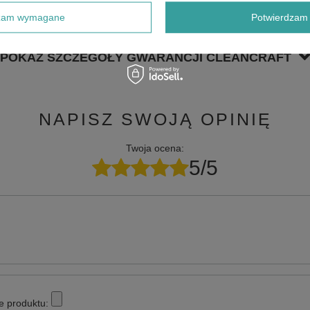
dzam wymagane
Potwierdzam 
POKAŻ SZCZEGÓŁY GWARANCJI CLEANCRAFT
NAPISZ SWOJĄ OPINIĘ
Twoja ocena:
5/5
e produktu: