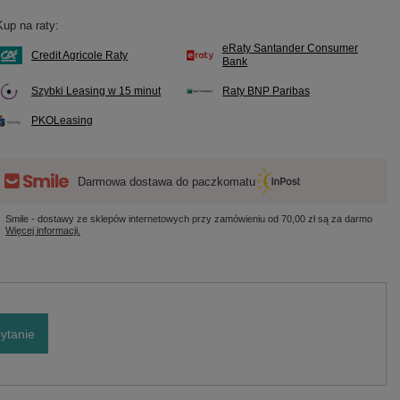
Kup na raty:
eRaty Santander Consumer
Credit Agricole Raty
Bank
Szybki Leasing w 15 minut
Raty BNP Paribas
PKOLeasing
Darmowa dostawa do paczkomatu
Smile - dostawy ze sklepów internetowych przy zamówieniu od
70,00 zł
są za darmo
Więcej informacji.
ytanie