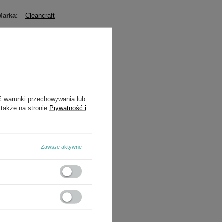
Marka
Cleancraft
Symbol
7520300
Gwarancja
Cleancraft
ć warunki przechowywania lub
 także na stronie
Prywatność i
Zawsze aktywne