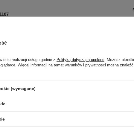
1107
ość
enie wody wynoszące ok. 4 bary
ody z cystern, zbiorników, stawów, fontann i innych
w celu realizacji usług zgodnie z
Polityką dotyczącą cookies
. Możesz określi
eglądarce. Więcej informacji na temat warunków i prywatności można znaleźć
cookie (wymagane)
kie
kie