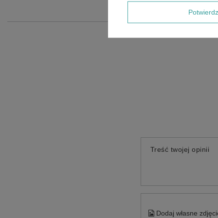
Potwier
Treść twojej opinii
Dodaj własne zdjęci