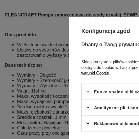
CLEANCRAFT Pompa zanurzeniowa do wody czystej SPWP 
Konfiguracja zgód
Opis produktu
Dbamy o Twoją prywatn
Wielostopniowa technologia wirnika generuje wysokie ciśni
Idealny do systemów deszczowych, zraszaczy, pompowania w
zastosowań o wyższym zapotrzebowaniu na ciśnienie
Sklep korzysta z plików cookie 
Dane techniczne:
dostępu do cookie w Twojej prz
warunki Google
.
Wymiary - Długość : -
Wymiary - Szerokość/ głębokość : 163 mm
Wymiary - Wysokość: 472 mm
Waga: 11,4 kg
Funkcjonalne pliki 
Maks. wysokość tłoczenia: 42 m
Maks. wydajność pompowania: 116 l/min
Średnica wlotu / wylotu:1 ''
Analityczne pliki coo
Maks. głębokość zanurzenia: 7 m
Średnica cząstek: 1 mm
Moc silnika / Napięcie: 1100 W / 230V
Reklamowe pliki coo
Chłodzenie: powietrze
Czas pracy przy obciążeniu 75%: 4000 h