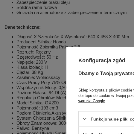
Zabezpieczenie braku oleju
Solidna rama rurowa
Gniazda na alternatorze z zabezpieczeniem termicznym
Dane techniczne:
Długość X Szerokość X Wysokość: 640 X 458 X 400 Mm
Producent Silnika: Honda
Pojemność Zbiornika Paliwa: 3,6 L
Rozruch: Ręczny
Częstotliwość: 50 Hz
Konfiguracja zgód
Napięcie: 230 V
Klasa Izolacji: H
Ciężar: 38 Kg
Dbamy o Twoją prywatn
Zasilanie: Wolnossący
Czas Pracy Przy 75% Obciążenia*: 3,63 H
Współczynnik Mocy: 0,9 Cos Φ
Sklep korzysta z plików cookie 
Poziom Hałasu: 94 Db(A)
dostępu do cookie w Twojej prz
Regulacja Obrotów: Mechaniczna
warunki Google
.
Model Silnika: GX200
Pojemność: 193 cm3
Poziom Ciśnienia Akustycznego Db(A) Z Odl. 7 m: 68 Db(A
System Chłodzenia Silnika: Powietrze
Funkcjonalne pliki 
Obroty Znamionowe: 3000 rpm
Paliwo: Benzyna
Pojemność Układu Smarowania: 0,6 L