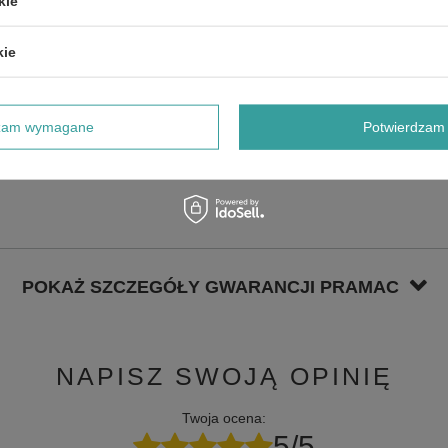
kie
kie
dzam wymagane
Potwierdzam 
POKAŻ SZCZEGÓŁY GWARANCJI PRAMAC
NAPISZ SWOJĄ OPINIĘ
Twoja ocena:
5/5