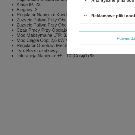
Analityczne pliki coo
Klasa IP: 23
Bieguny: 2
Regulator Napięcia: Kondensator
Reklamowe pliki coo
Zużycie Paliwa Przy Obciążeniu 75%: 1,18 /H
Zużycie Paliwa Przy Obciążeniu 100%: 1,57 L/H
Czas Pracy Przy Obciążeniu 100%: 1,97 H
Moc Maksymalna LTP: 3,1 kW / 3,4 kVA
Potwier
Moc Ciągła Cop: 2,6 kW / 2,9 kVA
Regulator Obrotów: Mechaniczny
Typ: Bezszczotkowy
Tolerancja Napięcia: +5; -10 (Cosφ1) %