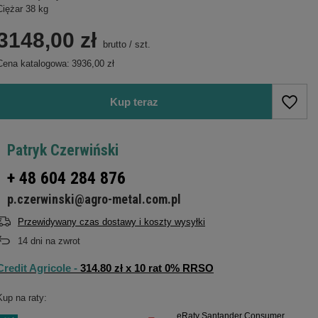
Ciężar 38 kg
3148,00 zł
brutto
/
szt.
Cena katalogowa:
3936,00 zł
Kup teraz
Patryk Czerwiński
+ 48 604 284 876
p.czerwinski@agro-metal.com.pl
Przewidywany czas dostawy i koszty wysyłki
14
dni na zwrot
Credit Agricole -
314.80 zł x 10 rat 0% RRSO
Kup na raty:
eRaty Santander Consumer