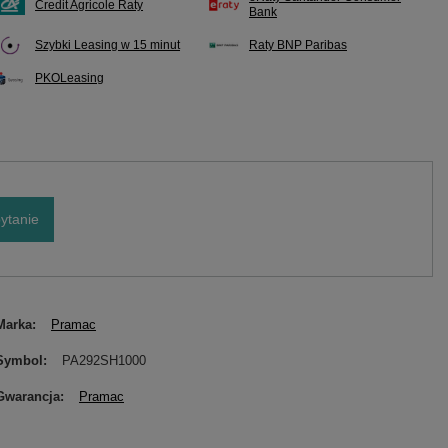
Credit Agricole Raty
Bank
Szybki Leasing w 15 minut
Raty BNP Paribas
PKOLeasing
ytanie
Marka
Pramac
Symbol
PA292SH1000
Gwarancja
Pramac