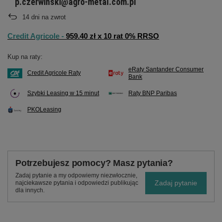
p.czerwinski@agro-metal.com.pl
14
dni na zwrot
Credit Agricole -
959.40 zł x 10 rat 0% RRSO
Kup na raty:
eRaty Santander Consumer
Credit Agricole Raty
Bank
Szybki Leasing w 15 minut
Raty BNP Paribas
PKOLeasing
Potrzebujesz pomocy? Masz pytania?
Zadaj pytanie a my odpowiemy niezwłocznie,
Zadaj pytanie
najciekawsze pytania i odpowiedzi publikując
dla innych.