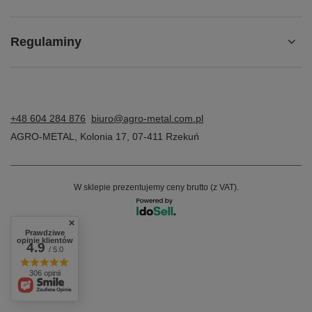
Regulaminy
+48 604 284 876
biuro@agro-metal.com.pl
AGRO-METAL
,
Kolonia 17
,
07-411
Rzekuń
W sklepie prezentujemy ceny brutto (z VAT).
Prawdziwe
opinie klientów
4.9
/ 5.0
306 opinii