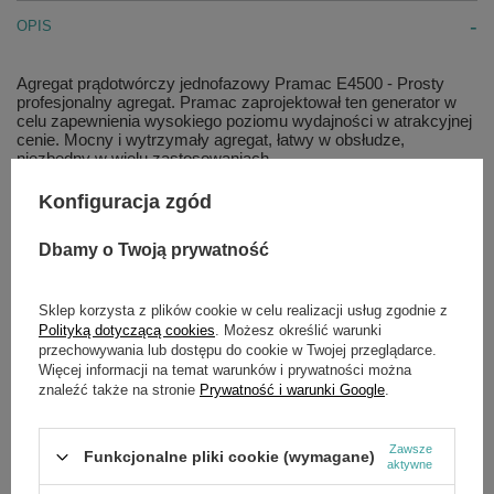
OPIS
Agregat prądotwórczy jednofazowy Pramac E4500 -
Prosty
profesjonalny agregat. Pramac zaprojektował ten generator w
celu zapewnienia wysokiego poziomu wydajności w atrakcyjnej
cenie. Mocny i wytrzymały agregat, łatwy w obsłudze,
niezbędny w wielu zastosowaniach.
Zalety:
Konfiguracja zgód
Silnik Yanmar L70
Solidna rama rurowa
Dbamy o Twoją prywatność
Chłodzony powietrzem
Sklep korzysta z plików cookie w celu realizacji usług zgodnie z
Dane techniczne:
Polityką dotyczącą cookies
. Możesz określić warunki
przechowywania lub dostępu do cookie w Twojej przeglądarce.
Długość X Szerokość X Wysokość: 760 X 540 X 560 mm
Więcej informacji na temat warunków i prywatności można
Producent Silnika: Yanmar
znaleźć także na stronie
Prywatność i warunki Google
.
Pojemność Zbiornika Paliwa: 3,5 L
Rozruch: Ręczny
Częstotliwość: 50 Hz
Napięcie: 230 V
Zawsze
Funkcjonalne pliki cookie (wymagane)
aktywne
Klasa Izolacji: H
Ciężar: 54 Kg