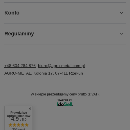
Konto
Regulaminy
+48 604 284 876
biuro@agro-metal.com.pl
AGRO-METAL
,
Kolonia 17
,
07-411
Rzekuń
W sklepie prezentujemy ceny brutto (z VAT).
Prawdziwe
opinie klientów
4.9
/ 5.0
308 opinii