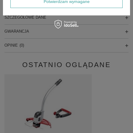
Potwierdzam wymagane
GŁÓWNE PARAMETRY
SZCZEGÓŁOWE DANE
GWARANCJA
OPINIE
(0)
OSTATNIO OGLĄDANE