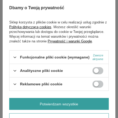
Zadaj pytanie a my odpowiemy niezwłocznie,
Zadaj pytanie
najciekawsze pytania i odpowiedzi publikując
Dbamy o Twoją prywatność
dla innych.
Sklep korzysta z plików cookie w celu realizacji usług zgodnie z
Polityką dotyczącą cookies
. Możesz określić warunki
przechowywania lub dostępu do cookie w Twojej przeglądarce.
OPIS
Więcej informacji na temat warunków i prywatności można
znaleźć także na stronie
Prywatność i warunki Google
.
Przystawka do przycinania trawy do urządzenia podstawowego
Multitool MT 36 Li . Wygięta rękojeść i dodatkowy uchwyt
ręczny umożliwiają ergonomiczną, przyjemną pracę. Ochronny
Zawsze
Funkcjonalne pliki cookie (wymagane)
kabłąk chroni przed niepotrzebnym niszczeniem żyłki przy
aktywne
pracach przy murach i płotach i zapobiega jednocześnie
niezamierzonemu przycinaniu kwiatów .
Analityczne pliki cookie
Reklamowe pliki cookie
Potwierdzam wszystkie