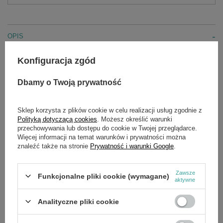
OPIS
Konfiguracja zgód
Agregat benzynowy trójfazowy zaprojektowany specjalnie do
intensywnych zastosowań, gdzie moc jest potrzebna przez
długi okres czasu.
Dbamy o Twoją prywatność
Zalety:
Sklep korzysta z plików cookie w celu realizacji usług zgodnie z
Silnik Honda GX390
Stabilizacja napięcia AVR
Polityką dotyczącą cookies
. Możesz określić warunki
Duży zbiornik paliwa 18 l
przechowywania lub dostępu do cookie w Twojej przeglądarce.
Wbudowany zestaw transportowy
Więcej informacji na temat warunków i prywatności można
znaleźć także na stronie
Prywatność i warunki Google
.
Dane techniczne:
Zawsze
Funkcjonalne pliki cookie (wymagane)
Ilość faz 3
aktywne
Napięcie 400V
Częstotliwość 50 Hz
Analityczne pliki cookie
Moc maksymalna 8.3 kVA 400V kVA
Moc ciągła 7 kVA 400V (3.7 kVA 230V)
Współczynnik mocy (cos fi) 0.8