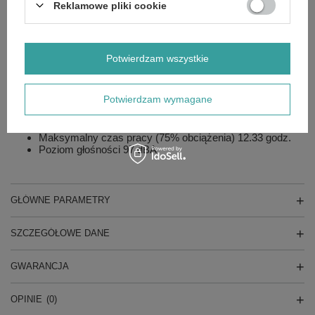
Reklamowe pliki cookie
Producent silnika Honda
Pojemność skokowa 389 ccm
Obroty nominalne 3000 rpm
Regulator obrotów Mechaniczny
Rodzaj paliwa Benzyna
Potwierdzam wszystkie
Pojemność miski olejowej 1.1 l
Rozruch Elektryczny – stacyjka
Regulator napięcia AVR
Potwierdzam wymagane
Zabezpieczenie prądnicy IP23
Pojemność zbiornika paliwa 18 l
Zużycie paliwa (75% obciążenia) 2.15 l/h
Maksymalny czas pracy (75% obciążenia) 12.33 godz.
Poziom głośności 97 dBA
GŁÓWNE PARAMETRY
SZCZEGÓŁOWE DANE
GWARANCJA
OPINIE
(0)