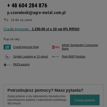
+ 48 604 284 876
p.czerwinski@agro-metal.com.pl
14
dni na zwrot
Credit Agricole -
1,230.00 zł x 10 rat 0% RRSO
Kup na raty:
eRaty Santander Consumer
Credit Agricole Raty
Bank
Szybki Leasing w 15 minut
Raty BNP Paribas
PKOLeasing
Potrzebujesz pomocy? Masz pytania?
Zadaj pytanie a my odpowiemy niezwłocznie,
Zadaj pytanie
najciekawsze pytania i odpowiedzi publikując
dla innych.