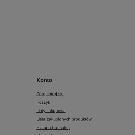
Konto
Zarejestruj się
Koszyk
Listy zakupowe
Lista zakupionych produktów
Historia transakcji