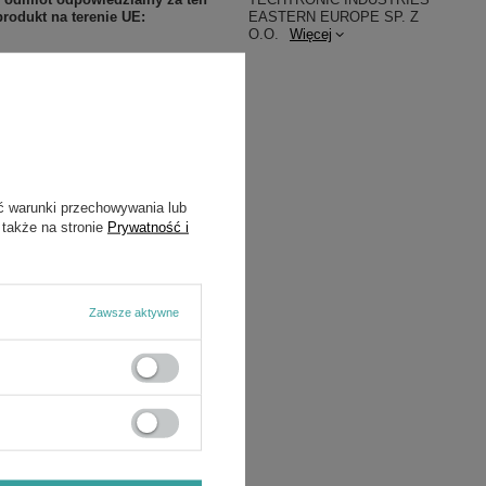
produkt na terenie UE
EASTERN EUROPE SP. Z
O.O.
Więcej
Symbol
4933441947
Gwarancja
Milwaukee
ć warunki przechowywania lub
 także na stronie
Prywatność i
Zawsze aktywne