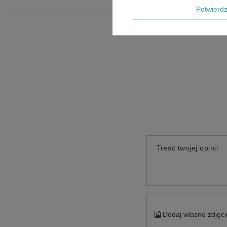
Potwier
Treść twojej opinii
Dodaj własne zdjęci