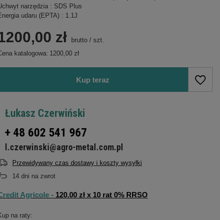
Uchwyt narzędzia : SDS Plus
Energia udaru (EPTA) : 1.1J
1200,00 zł
brutto
/
szt.
Cena katalogowa:
1200,00 zł
Kup teraz
Łukasz Czerwiński
+ 48 602 541 967
l.czerwinski@agro-metal.com.pl
Przewidywany czas dostawy i koszty wysyłki
14
dni na zwrot
Credit Agricole -
120.00 zł x 10 rat 0% RRSO
Kup na raty: