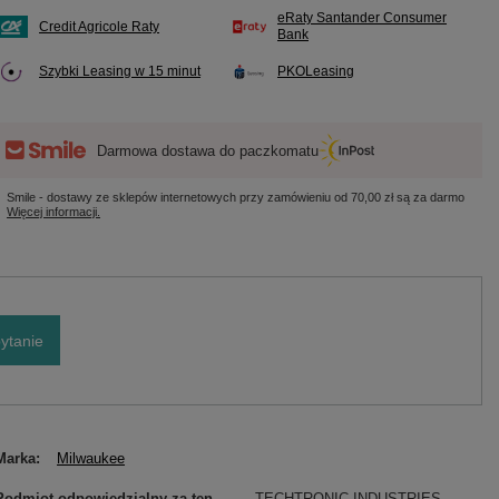
eRaty Santander Consumer
Credit Agricole Raty
Bank
Szybki Leasing w 15 minut
PKOLeasing
Darmowa dostawa do paczkomatu
Smile - dostawy ze sklepów internetowych przy zamówieniu od
70,00 zł
są za darmo
Więcej informacji.
ytanie
Marka
Milwaukee
Podmiot odpowiedzialny za ten
TECHTRONIC INDUSTRIES