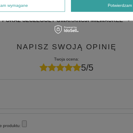
dzam wymagane
Potwierdzam 
POKAŻ SZCZEGÓŁY GWARANCJI MILWAUKEE
NAPISZ SWOJĄ OPINIĘ
Twoja ocena:
5/5
e produktu: