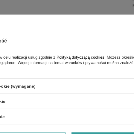
ość
w celu realizacji usług zgodnie z
Polityką dotyczącą cookies
. Możesz określi
eglądarce. Więcej informacji na temat warunków i prywatności można znaleźć
ny przez
Milwaukee® daje do 3x dłuższą żywotność silnika, do
zaawansowane
cyfrowe zabezpieczenie przeciążeniowe dla
 pod obciążeniem.
 2x więcej czasu
pracy, do 2x większą trwałość oraz działa do
cookie (wymagane)
 i zapewnia
długotrwałą żywotność baterii.
nności.
kie
kie
nie diodowe.
umulatorami
Milwaukee® M12™.