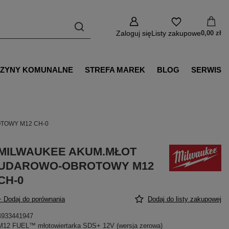
Zaloguj się
Listy zakupowe
0,00 zł
ZYNY KOMUNALNE
STREFA MAREK
BLOG
SERWIS
TOWY M12 CH-0
MILWAUKEE AKUM.MŁOT
UDAROWO-OBROTOWY M12
CH-0
+ Dodaj do porównania
Dodaj do listy zakupowej
4933441947
M12 FUEL™ młotowiertarka SDS+ 12V (wersja zerowa)