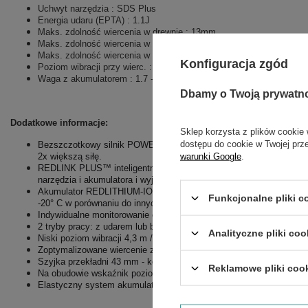
Uchwyt narzędzia : SDS Plus
Energia udaru (EPTA) : 1.1J
Maks. zdolność wiercenia w drewnie : 13mm
Maks. zdolność wiercenia w stali : 10mm
Maks. zdolność wiercenia w betonie : 13mm
Konfiguracja zgód
Poziom wibracji przy wierc. : 4.3 m/s²
Waga z akumulatorem : 1.7 -1,9kg
Dbamy o Twoją prywatn
Dodatkowe informacje:
Sklep korzysta z plików cookie 
dostępu do cookie w Twojej prz
Bezszczotkowy silnik POWERSTATE™ zaprojektowany i zbudowa
warunki Google
.
2x większą siłę.
REDLINK PLUS™ inteligentne sterowanie dostarcza najbardziej 
narzędzia i akumulatora i wyjątkowo
zwiększa wydajność narzędzia
Akumulator REDLITHIUM-ION™ zapewnia do 20% większą siłę, do
Funkcjonalne pliki 
-20° C w porównaniu do innych
technologii litowo-jonowych.
Indywidualne monitorowanie cel optymalizuje czas pracy narzędzia
2 tryby pracy: z udarem lub bez udaru dla maksymalnej wszechstro
Analityczne pliki coo
Niski poziom wibracji 4,3 m / s².
Zoptymalizowane wiercenie z udarem do 6-10 mm (maks. 13 mm).
Szyjka przekładni 43 mm - kompatybilna z odsysaczem M12 DE.
Reklamowe pliki coo
Na obudowie wskaźnik poziomu naładowania akumulatora i oświetle
Elastyczny system akumulatorów: współpracuje ze wszystkimi ak