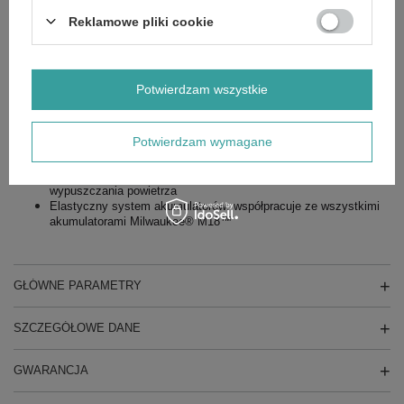
Dodatkowe informacje:
Reklamowe pliki cookie
Zwarty korpus – usuwa brud i gruz z ciasnych miejsc
REDLINK™ elektroniczne zabezpieczenie przed przeciążeniem
w maszynie i akumulatorze, zapewnia najwyższą żywotność w
swojej klasie
Potwierdzam wszystkie
Sterowanie mocą – ustawianie 3 biegów za pomocą spustu z
regulacją prędkości
Wyłącznik z blokadą
Potwierdzam wymagane
Zdejmowana dysza dla łatwego i wygodnego przechowywania
Wszechstronne przystawki – przedłużenie dyszy (228,6 mm),
uniwersalne przyłącze urządzenia do nadmuchiwania/
wypuszczania powietrza
Elastyczny system akumulatorów: współpracuje ze wszystkimi
akumulatorami
Milwaukee® M18™
GŁÓWNE PARAMETRY
SZCZEGÓŁOWE DANE
GWARANCJA