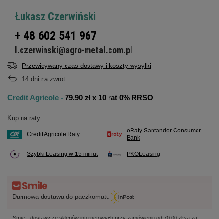
Łukasz Czerwiński
+ 48 602 541 967
l.czerwinski@agro-metal.com.pl
Przewidywany czas dostawy i koszty wysyłki
14
dni na zwrot
Credit Agricole -
79.90 zł x 10 rat 0% RRSO
Kup na raty:
eRaty Santander Consumer
Credit Agricole Raty
Bank
Szybki Leasing w 15 minut
PKOLeasing
Darmowa dostawa do paczkomatu
Smile - dostawy ze sklepów internetowych przy zamówieniu od
70,00 zł
są za