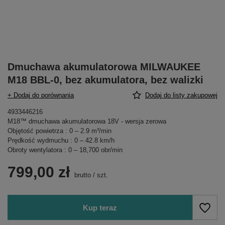
Dmuchawa akumulatorowa MILWAUKEE
M18 BBL-0, bez akumulatora, bez walizki
+ Dodaj do porównania
Dodaj do listy zakupowej
4933446216
M18™ dmuchawa akumulatorowa 18V - wersja zerowa
Objętość powietrza : 0 – 2.9 m³/min
Prędkość wydmuchu : 0 – 42.8 km/h
Obroty wentylatora : 0 – 18,700 obr/min
799,00 zł
brutto
/
szt.
Kup teraz