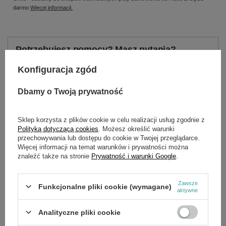
darmo
Więcej informacji.
Potrzebujesz pomocy? Masz pytania?
Zadaj pytanie a my odpowiemy niezwłocznie,
Konfiguracja zgód
Zadaj pytanie
najciekawsze pytania i odpowiedzi publikując
dla innych.
Dbamy o Twoją prywatność
Sklep korzysta z plików cookie w celu realizacji usług zgodnie z
OPIS
Polityką dotyczącą cookies
. Możesz określić warunki
przechowywania lub dostępu do cookie w Twojej przeglądarce.
Więcej informacji na temat warunków i prywatności można
Dane techniczne:
znaleźć także na stronie
Prywatność i warunki Google
.
Objętość powietrza : 0 – 2.9 m³/min
Prędkość wydmuchu : 0 – 42.8 km/h
Obroty wentylatora : 0 – 18,700 obr/min
Zawsze
Funkcjonalne pliki cookie (wymagane)
Długość bez dyszy : 375 mm
aktywne
Waga z akumulatorem :1.2kg
Analityczne pliki cookie