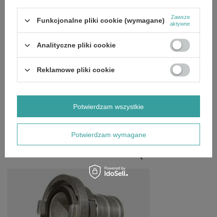
Zawsze
Funkcjonalne pliki cookie (wymagane)
Łącznik ssawny do motopomp o średnicy 2 cale.
aktywne
Zamontowanie tego złącza pozwala na szybki montaż i
demontaż węża.
Analityczne pliki cookie
Reklamowe pliki cookie
GŁÓWNE PARAMETRY
SZCZEGÓŁOWE DANE
Potwierdzam wszystkie
OPINIE
(0)
Potwierdzam wymagane
OSTATNIO OGLĄDANE