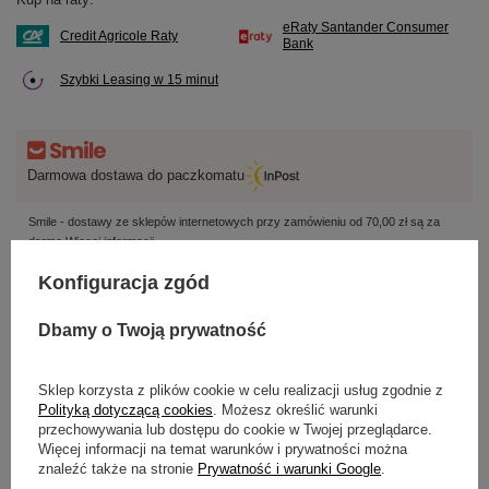
eRaty Santander Consumer
Credit Agricole Raty
Bank
Szybki Leasing w 15 minut
Darmowa dostawa do paczkomatu
Smile - dostawy ze sklepów internetowych przy zamówieniu od
70,00 zł
są za
darmo
Więcej informacji.
Konfiguracja zgód
Dbamy o Twoją prywatność
Potrzebujesz pomocy? Masz pytania?
Zadaj pytanie a my odpowiemy niezwłocznie,
Zadaj pytanie
najciekawsze pytania i odpowiedzi publikując
Sklep korzysta z plików cookie w celu realizacji usług zgodnie z
dla innych.
Polityką dotyczącą cookies
. Możesz określić warunki
przechowywania lub dostępu do cookie w Twojej przeglądarce.
Więcej informacji na temat warunków i prywatności można
znaleźć także na stronie
Prywatność i warunki Google
.
OPIS