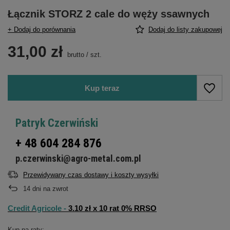
Łącznik STORZ 2 cale do węży ssawnych
+ Dodaj do porównania
Dodaj do listy zakupowej
31,00 zł
brutto
/
szt.
Kup teraz
Patryk Czerwiński
+ 48 604 284 876
p.czerwinski@agro-metal.com.pl
Przewidywany czas dostawy i koszty wysyłki
14
dni na zwrot
Credit Agricole -
3.10 zł x 10 rat 0% RRSO
Kup na raty: