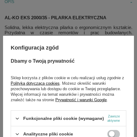
OPIS
AL-KO EKS 2000/35 - PILARKA ELEKTRYCZNA
Solidna, lekka elektryczna pilarka o ergonomicznym kształcie.
Przydatna w czasie remontów i prac budowlanych.
Niezastąpiona przy majsterkowaniu i cięciu drewna. Podwójny
system zatrzymywania łańcucha dba o bezpieczeństwo pracy,
Konfiguracja zgód
a dzięki oryginalnej prowadnicy i łańcuchowi Oregon możliwa
jest długotrwała i efektywna praca.
Dbamy o Twoją prywatność
Dane techniczne:
Silnik - elektryczny
Sklep korzysta z plików cookie w celu realizacji usług zgodnie z
Moc - 2000W
Polityką dotyczącą cookies
. Możesz określić warunki
Długość prowadnicy łańcucha - 35 cm
przechowywania lub dostępu do cookie w Twojej przeglądarce.
Oznaczenie łańcucha - 91PJ052X
Więcej informacji na temat warunków i prywatności można
Pojemność zbiornika oleju łańcuchowego - 200 ml
znaleźć także na stronie
Prywatność i warunki Google
.
Smarowanie łańcucha - automatyczne
Napinacz łańcucha - śrubowy
Hamulec łańcucha - tak
Ciężar - 4,8 kg
Zawsze
Funkcjonalne pliki cookie (wymagane)
aktywne
Polecane materiały eksploatacyjne - łańcuch 52 ogniwa (Art. Nr
212050)
Analityczne pliki cookie