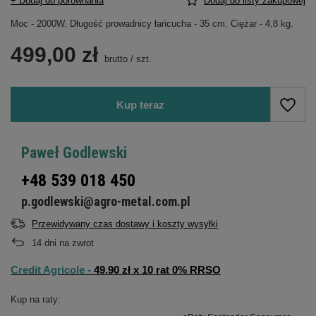
+ Dodaj do porównania
Dodaj do listy zakupowej
Moc - 2000W. Długość prowadnicy łańcucha - 35 cm. Ciężar - 4,8 kg.
499,00 zł
brutto
/
szt.
Kup teraz
Paweł Godlewski
+48 539 018 450
p.godlewski@agro-metal.com.pl
Przewidywany czas dostawy i koszty wysyłki
14
dni na zwrot
Credit Agricole -
49.90 zł x 10 rat 0% RRSO
Kup na raty: