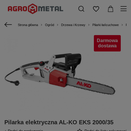
Strona główna
Ogród
Drzewa i Krzewy
Pilarki łańcuchowe
Pil
Darmowa
dostawa
Pilarka elektryczna AL-KO EKS 2000/35