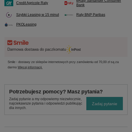
eRaty Santander Consumer
Credit Agricole Raty
Bank
Szybki Leasing w 15 minut
Raty BNP Paribas
PKOLeasing
Darmowa dostawa do paczkomatu
Smile - dostawy ze sklepów internetowych przy zamówieniu od
70,00 zł
są za
darmo
Więcej informacji.
Potrzebujesz pomocy? Masz pytania?
Zadaj pytanie a my odpowiemy niezwłocznie,
Zadaj pytanie
najciekawsze pytania i odpowiedzi publikując
dla innych.