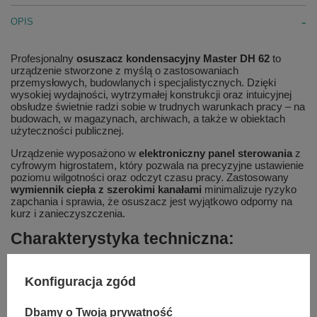
OPIS
Profesjonalny
osuszacz kondensacyjny Master DH 62
to
urządzenie stworzone z myślą o zastosowaniach
przemysłowych, budowlanych i specjalistycznych. Dzięki
wysokiej wydajności, wytrzymałej konstrukcji oraz intuicyjnej
obsłudze świetnie radzi sobie w trudnych warunkach pracy – na
budowach, w magazynach, archiwach, a także w obiektach
użyteczności publicznej.
Urządzenie wyposażono w
elektroniczny panel sterowania
z
cyfrowym higrostatem, który pozwala na precyzyjne ustawienie
poziomu wilgotności oraz odczyt czasu pracy. Zastosowany
wymiennik ciepła z szerokimi kanałami
minimalizuje ryzyko
zapchania i sprawia, że osuszacz jest wyjątkowo odporny na
kurz i zanieczyszczenia.
Charakterystyka techniczna:
Wydajność osuszania: 52 l/24 h
Wydajność (20°C / 60% RH): 20 l/24 h
Konfiguracja zgód
Wydajność (30°C / 80% RH): 52 l/24 h
Zalecana kubatura pomieszczenia: do 780 m³
Dbamy o Twoją prywatność
Usuwanie skutków powodzi: do 312 m³