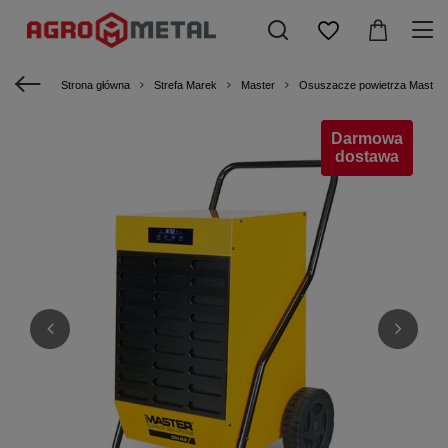
Strona główna
Strefa Marek
Master
Osuszacze powietrza Master
Darmowa
dostawa