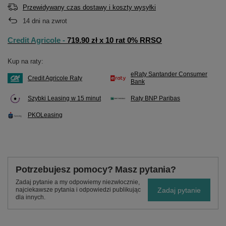
Przewidywany czas dostawy i koszty wysyłki
14
dni na zwrot
Credit Agricole -
719.90 zł x 10 rat 0% RRSO
Kup na raty:
eRaty Santander Consumer
Credit Agricole Raty
Bank
Szybki Leasing w 15 minut
Raty BNP Paribas
PKOLeasing
Potrzebujesz pomocy? Masz pytania?
Zadaj pytanie a my odpowiemy niezwłocznie,
Zadaj pytanie
najciekawsze pytania i odpowiedzi publikując
dla innych.