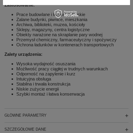
Zastosowanie:
Prace budowlane i konserwatorskie
Zalane budynki, piwnice, mieszkania
Archiwa, biblioteki, muzea, kościoły
Sklepy, magazyny, centra logistyczne
Obiekty narażone na skraplanie pary wodnej
Przemysł chemiczny, farmaceutyczny i spożywczy
Ochrona ładunków w kontenerach transportowych
Zalety urządzenia:
Wysoka wydajność osuszania
Możliwość pracy ciągłej w trudnych warunkach
Odporność na zapylenie i kurz
Intuicyjna obsługa
Stabilna i trwała konstrukcja
Niskie zużycie energii
Szybki montaż i łatwa konserwacja
GŁÓWNE PARAMETRY
SZCZEGÓŁOWE DANE