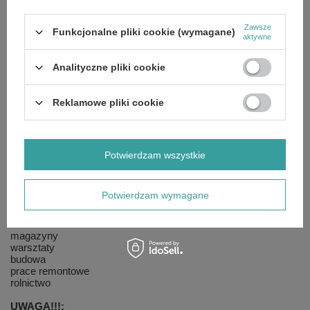
Zużycie paliwa: 6,66 kg/h
Ciśnienie: 0,75 - 2,0 bar
Wymiary (dł x sz x wys): 940 x 390 x 620 mm
Zawsze
Funkcjonalne pliki cookie (wymagane)
Zasilanie: 220-240/50 V/Hz
aktywne
Prąd znamionowy: 1,0 A
Regulacja termostatem: możliwa
Analityczne pliki cookie
Zapłon: elektroniczny
Moc elektryczna: 0,23 kW
Reklamowe pliki cookie
Akcesoria opcjonalne:
Termostat pomieszczeniowy TH 5 z 3-metrowym przewodem
zakres działania: 0-36°C, dokładność: ± 1,5°C
Potwierdzam wszystkie
Łącznik butli gazowej - 4515.902
Przewód gazowy gwintowany (0,5 m) - 4515.901
Potwierdzam wymagane
Zastosowanie:
magazyny
warsztaty
budowa
prace remontowe
rolnictwo
UWAGA!!!: