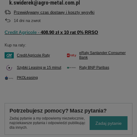
k.swiderek@agro-metal.com.pl
Przewidywany czas dostawy i koszty wysyłki
14
dni na zwrot
Credit Agricole -
408.90 zł x 10 rat 0% RRSO
Kup na raty:
eRaty Santander Consumer
Credit Agricole Raty
Bank
Szybki Leasing w 15 minut
Raty BNP Paribas
PKOLeasing
Potrzebujesz pomocy? Masz pytania?
Zadaj pytanie a my odpowiemy niezwłocznie,
Zadaj pytanie
najciekawsze pytania i odpowiedzi publikując
dla innych.