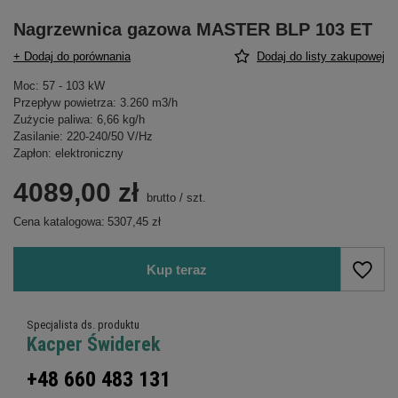
Nagrzewnica gazowa MASTER BLP 103 ET
+ Dodaj do porównania
Dodaj do listy zakupowej
Moc: 57 - 103 kW
Przepływ powietrza: 3.260 m3/h
Zużycie paliwa: 6,66 kg/h
Zasilanie: 220-240/50 V/Hz
Zapłon: elektroniczny
4089,00 zł
brutto
/
szt.
Cena katalogowa:
5307,45 zł
Kup teraz
Specjalista ds. produktu
Kacper Świderek
+48 660 483 131