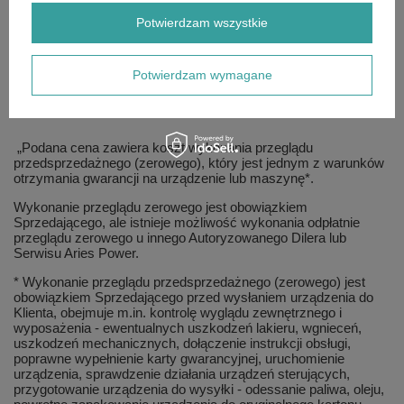
wibrator, użebrowana żeliwna płyta o dużej odporności na
Potwierdzam wszystkie
ścieranie, ergonomiczna rączka.
Trwała, hermetyczna osłona pasków, wykonana z aluminium
zapobiega przedostawaniu się do wnętrza pyłów i piasku
Potwierdzam wymagane
jednocześnie doskonale chroni operatora lub osoby trzecie
przed przypadkowym kontaktem z wirującymi elementami.
„Podana cena zawiera koszt wykonania przeglądu
przedsprzedażnego (zerowego), który jest jednym z warunków
otrzymania gwarancji na urządzenie lub maszynę*.
Wykonanie przeglądu zerowego jest obowiązkiem
Sprzedającego, ale istnieje możliwość wykonania odpłatnie
przeglądu zerowego u innego Autoryzowanego Dilera lub
Serwisu Aries Power.
* Wykonanie przeglądu przedsprzedażnego (zerowego) jest
obowiązkiem Sprzedającego przed wysłaniem urządzenia do
Klienta, obejmuje m.in. kontrolę wyglądu zewnętrznego i
wyposażenia - ewentualnych uszkodzeń lakieru, wgnieceń,
uszkodzeń mechanicznych, dołączenie instrukcji obsługi,
poprawne wypełnienie karty gwarancyjnej, uruchomienie
urządzenia, sprawdzenie działania urządzeń sterujących,
przygotowanie urządzenia do wysyłki - odessanie paliwa, oleju,