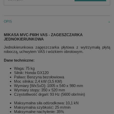
OPIS
MIKASA MVC-F60H VAS - ZAGESZCZARKA
JEDNOKIERUNKOWA
Jednokierunkowa zagęszczarka płytowa z wytrzymałą płytą
roboczą, uchwytem VAS i wózkiem obrotowym.
Dane techniczne:
Waga: 75 kg
Silnik: Honda GX120
Paliwo: Benzyna bezołowiowa
Moc silnika: 2,4 kW (3,5 KM)
Wymiary [WxSxD]: 1005 x 540 x 980 mm
Wymiary stopy: 350 x 520 mm
Częstotliwość drgań: 93 Hz (5600 obr/min)
Maksymalna siła odśrodkowa: 10,1 kN
Maksymalna szybkość: 25 m/min
Maksymalne nachylenie: 35%