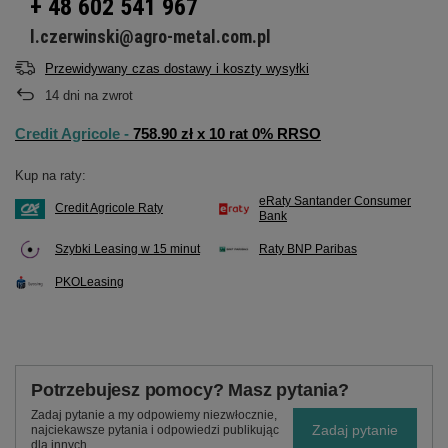
+ 48 602 541 967
l.czerwinski@agro-metal.com.pl
Przewidywany czas dostawy i koszty wysyłki
14
dni na zwrot
Credit Agricole -
758.90 zł x 10 rat 0% RRSO
Kup na raty:
eRaty Santander Consumer
Credit Agricole Raty
Bank
Szybki Leasing w 15 minut
Raty BNP Paribas
PKOLeasing
Potrzebujesz pomocy? Masz pytania?
Zadaj pytanie a my odpowiemy niezwłocznie,
Zadaj pytanie
najciekawsze pytania i odpowiedzi publikując
dla innych.