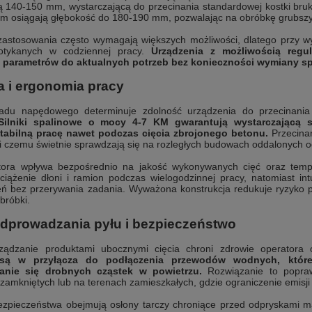
cą 140-150 mm, wystarczającą do przecinania standardowej kostki br
m osiągają głębokość do 180-190 mm, pozwalając na obróbkę grubsz
 zastosowania często wymagają większych możliwości, dlatego przy 
potykanych w codziennej pracy.
Urządzenia z możliwością regul
parametrów do aktualnych potrzeb bez konieczności wymiany sp
a i ergonomia pracy
adu napędowego determinuje zdolność urządzenia do przecinania 
Silniki spalinowe o mocy 4-7 KM gwarantują wystarczającą 
tabilną pracę nawet podczas cięcia zbrojonego betonu.
Przecinar
ki czemu świetnie sprawdzają się na rozległych budowach oddalonych od
tora wpływa bezpośrednio na jakość wykonywanych cięć oraz tempo
ciążenie dłoni i ramion podczas wielogodzinnej pracy, natomiast i
eń bez przerywania zadania. Wyważona konstrukcja redukuje ryzyk
bróbki.
dprowadzania pyłu i bezpieczeństwo
ządzanie produktami ubocznymi cięcia chroni zdrowie operatora o
ą w przyłącza do podłączenia przewodów wodnych, które o
ianie się drobnych cząstek w powietrzu.
Rozwiązanie to popraw
 zamkniętych lub na terenach zamieszkałych, gdzie ograniczenie emisj
zpieczeństwa obejmują osłony tarczy chroniące przed odpryskami ma