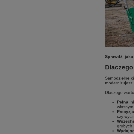
Sprawdź, jaka
Dlaczego 
Samodzielne ci
modernizujesz 
Dlaczego warto
Pełna n
własnym 
Precyzj
czy wycin
Wszech
grubych 
Wydajno