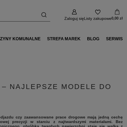
Zaloguj się
Listy zakupowe
0,00 zł
ZYNY KOMUNALNE
STREFA MAREK
BLOG
SERWIS
 – NAJLEPSZE MODELE DO
odjazdu czy zaawansowane prace drogowe mają jedną cechę
owej precyzji w starciu z najtwardszymi materiałami. Bez
hnicznego, obróbka twardych nawierzchni staje się walką z