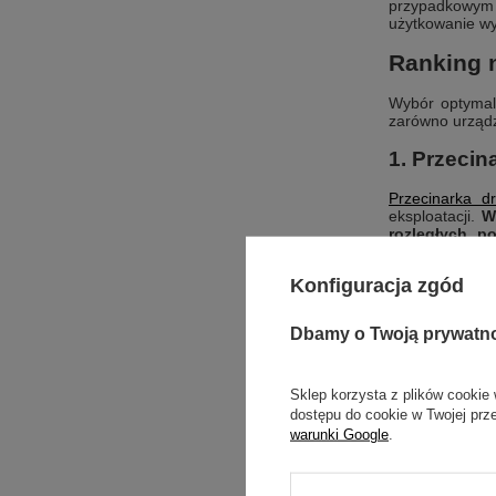
przypadkowym 
użytkowanie wy
Ranking n
Wybór optymal
zarówno urządz
1. Przeci
Przecinarka 
eksploatacji.
W
rozległych p
wystarczającej 
Konfiguracja zgód
Solidna konst
precyzyjny sy
renowacji par
Dbamy o Twoją prywatn
2. Przeci
Sklep korzysta z plików cookie 
Przecinarka 
dostępu do cookie w Twojej prz
Jednostka na
warunki Google
.
efektywnie ch
na obróbkę gru
Urządzenie ded