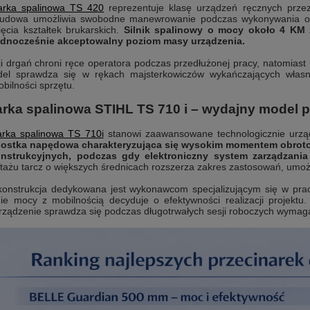
arka spalinowa TS 420
reprezentuje klasę urządzeń ręcznych prze
udowa umożliwia swobodne manewrowanie podczas wykonywania ot
cięcia kształtek brukarskich.
Silnik spalinowy o mocy około 4 KM z
ednocześnie akceptowalny poziom masy urządzenia.
i drgań chroni ręce operatora podczas przedłużonej pracy, natomiast 
del sprawdza się w rękach majsterkowiczów wykańczających własne
ilności sprzętu.
narka spalinowa STIHL TS 710 i – wydajny model
arka spalinowa TS 710i
stanowi zaawansowane technologicznie urząd
ostka napędowa charakteryzująca się wysokim momentem obroto
strukcyjnych, podczas gdy elektroniczny system zarządzania s
ażu tarcz o większych średnicach rozszerza zakres zastosowań, umoż
konstrukcja dedykowana jest wykonawcom specjalizującym się w prac
nie mocy z mobilnością decyduje o efektywności realizacji projek
urządzenie sprawdza się podczas długotrwałych sesji roboczych wymaga