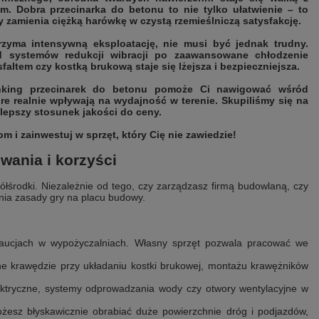
. Dobra przecinarka do betonu to nie tylko ułatwienie – to
 zamienia ciężką harówkę w czystą rzemieślniczą satysfakcję.
rzyma intensywną eksploatację, nie musi być jednak trudny.
d systemów redukcji wibracji po zaawansowane chłodzenie
sfaltem czy kostką brukową staje się lżejsza i bezpieczniejsza.
nking przecinarek do betonu pomoże Ci nawigować wśród
re realnie wpływają na wydajność w terenie. Skupiliśmy się na
lepszy stosunek jakości do ceny.
 i zainwestuj w sprzęt, który Cię nie zawiedzie!
wania i korzyści
łśrodki. Niezależnie od tego, czy zarządzasz firmą budowlaną, czy
enia zasady gry na placu budowy.
aucjach w wypożyczalniach. Własny sprzęt pozwala pracować we
lne krawędzie przy układaniu kostki brukowej, montażu krawężników
lektryczne, systemy odprowadzania wody czy otwory wentylacyjne w
esz błyskawicznie obrabiać duże powierzchnie dróg i podjazdów,