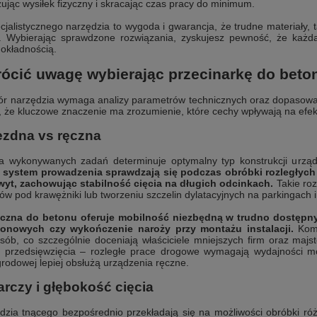
zując wysiłek fizyczny i skracając czas pracy do minimum.
jalistycznego narzędzia to wygoda i gwarancja, że trudne materiały, ta
. Wybierając sprawdzone rozwiązania, zyskujesz pewność, że każda
dokładnością.
rócić uwagę wybierając przecinarkę do beto
r narzędzia wymaga analizy parametrów technicznych oraz dopasowan
, że kluczowe znaczenie ma zrozumienie, które cechy wpływają na efe
ezdna vs ręczna
ka wykonywanych zadań determinuje optymalny typ konstrukcji urzą
system prowadzenia sprawdzają się podczas obróbki rozległych 
t, zachowując stabilność cięcia na długich odcinkach.
Takie roz
w pod krawężniki lub tworzeniu szczelin dylatacyjnych na parkingach i
ęczna do betonu oferuje mobilność niezbędną w trudno dostępny
onowych czy wykończenie naroży przy montażu instalacji.
Komp
ób, co szczególnie doceniają właściciele mniejszych firm oraz majs
li przedsięwzięcia – rozległe prace drogowe wymagają wydajności m
grodowej lepiej obsłużą urządzenia ręczne.
arczy i głębokość cięcia
zia tnącego bezpośrednio przekładają się na możliwości obróbki ró