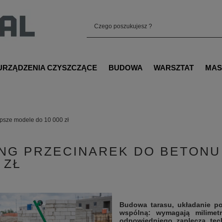
URZĄDZENIA CZYSZCZĄCE
BUDOWA
WARSZTAT
MAS
epsze modele do 10 000 zł
NG PRZECINAREK DO BETONU
 ZŁ
Budowa tarasu, układanie p
wspólną: wymagają milimetr
odpowiedniego zaplecza tec