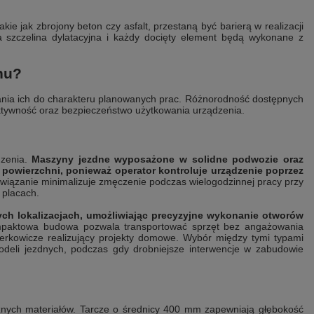
kie jak zbrojony beton czy asfalt, przestaną być barierą w realizacji
 szczelina dylatacyjna i każdy docięty element będą wykonane z
nu?
ia ich do charakteru planowanych prac. Różnorodność dostępnych
ktywność oraz bezpieczeństwo użytkowania urządzenia.
dzenia.
Maszyny jezdne wyposażone w solidne podwozie oraz
powierzchni, ponieważ operator kontroluje urządzenie poprzez
wiązanie minimalizuje zmęczenie podczas wielogodzinnej pracy przy
 placach.
ch lokalizacjach, umożliwiając precyzyjne wykonanie otworów
aktowa budowa pozwala transportować sprzęt bez angażowania
terkowicze realizujący projekty domowe. Wybór między tymi typami
odeli jezdnych, podczas gdy drobniejsze interwencje w zabudowie
żnych materiałów. Tarcze o średnicy 400 mm zapewniają głębokość