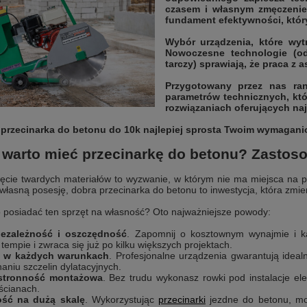
czasem i własnym zmęczeniem
fundament efektywności, który
Wybór urządzenia, które wyt
Nowoczesne technologie (o
tarczy) sprawiają, że praca z a
Przygotowany przez nas ra
parametrów technicznych, któ
rozwiązaniach oferujących naj
 przecinarka do betonu do 10k najlepiej sprosta Twoim wymaganiom
warto mieć przecinarkę do betonu? Zastoso
ęcie twardych materiałów to wyzwanie, w którym nie ma miejsca na pó
własną posesję, dobra przecinarka do betonu to inwestycja, która zmi
 posiadać ten sprzęt na własność? Oto najważniejsze powody:
iezależność i oszczędność
. Zapomnij o kosztownym wynajmie i k
tempie i zwraca się już po kilku większych projektach.
a w każdych warunkach
. Profesjonalne urządzenia gwarantują idea
aniu szczelin dylatacyjnych.
stronność montażowa
. Bez trudu wykonasz rowki pod instalacje e
ścianach.
ść na dużą skalę
. Wykorzystując
przecinarki
jezdne do betonu, moż