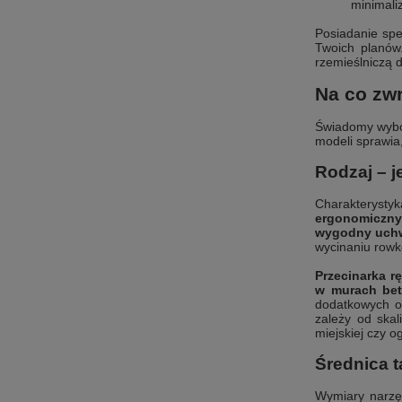
minimali
Posiadanie spec
Twoich planów
rzemieślniczą 
Na co zw
Świadomy wybó
modeli sprawia
Rodzaj – j
Charakterysty
ergonomiczny 
wygodny uchwy
wycinaniu rowkó
Przecinarka r
w murach bet
dodatkowych os
zależy od ska
miejskiej czy o
Średnica t
Wymiary narzęd