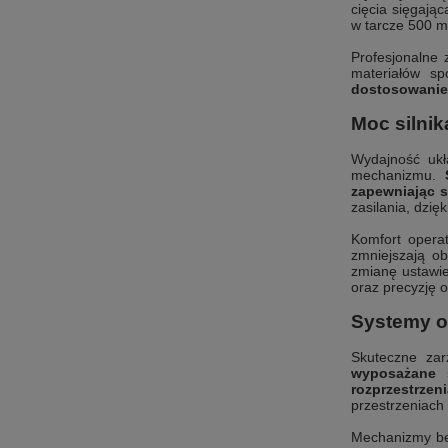
cięcia sięgają
w tarcze 500 m
Profesjonalne
materiałów s
dostosowanie 
Moc silnik
Wydajność ukł
mechanizmu.
zapewniając s
zasilania, dzię
Komfort opera
zmniejszają ob
zmianę ustawi
oraz precyzję o
Systemy o
Skuteczne zar
wyposażane s
rozprzestrzen
przestrzeniach
Mechanizmy be