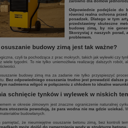
zarówno dla domów jednorodz
Odpowiednie podejście do b
również realna ochrona przed
posadzek. Dlatego w tym art
przedstawimy skuteczne met
budowę zimą, by nie genero
Skorzystaj z naszych porad,
problemem.
 osuszanie budowy zimą jest tak ważne?
ogiczna, czyli ta pochodząca z prac mokrych, takich jak wylewki czy ty
wiele tygodni. To nie tylko uniemożliwia realizację dalszych robót, a
ściwości.
osuszanie budowy zimą ma za zadanie nie tylko przyspieszyć procesy
ktu.
Bez odpowiedniego osuszania trudno jest prowadzić dalsze pr
tym nadmierna wilgoć w połączeniu z chłodem to idealne warunki
ia schnięcie tynków i wylewek w niskich t
mem w okresie zimowym jest znaczne ograniczenie naturalnej cyrku
tura otoczenia powodują, że para wodna nie ma gdzie uciekać.
Wi
 materiałów budowlanych.
m pamiętać, że nieumiejętne osuszanie betonu zimą, bez kontroli t
ypadkach może dojść do zamarznięcia wody w strukturze betonu, 