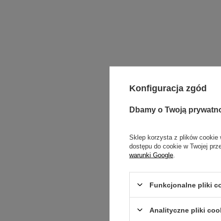
Konfiguracja zgód
Dbamy o Twoją prywatn
Sklep korzysta z plików cookie 
dostępu do cookie w Twojej prz
Nagrzewni
warunki Google
.
Aby zapewnić o
o dużej mocy 
pomieszczeniac
Funkcjonalne pliki 
Nowoczesne
n
kontrolkę płom
Analityczne pliki coo
temperatury po