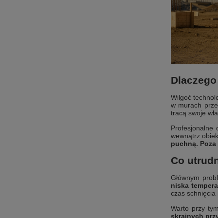
Dlaczego
Wilgoć technol
w murach przez 
tracą swoje wła
Profesjonalne 
wewnątrz obie
puchną. Poza 
Co utrudn
Głównym proble
niska tempera
czas schnięcia
Warto przy ty
skrajnych prz