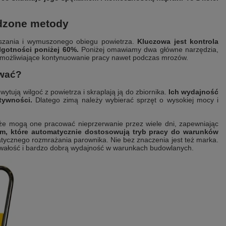
dzone metody
suszania i wymuszonego obiegu powietrza.
Kluczowa jest kontrola
ilgotności poniżej 60%.
Poniżej omawiamy dwa główne narzędzia,
umożliwiające kontynuowanie pracy nawet podczas mrozów.
ować?
ują wilgoć z powietrza i skraplają ją do zbiornika.
Ich wydajność
tywności.
Dlatego zimą należy wybierać sprzęt o wysokiej mocy i
 mogą one pracować nieprzerwanie przez wiele dni, zapewniając
tem, które automatycznie dostosowują tryb pracy do warunków
tycznego rozmrażania parownika. Nie bez znaczenia jest też marka.
rwałość i bardzo dobrą wydajność w warunkach budowlanych.