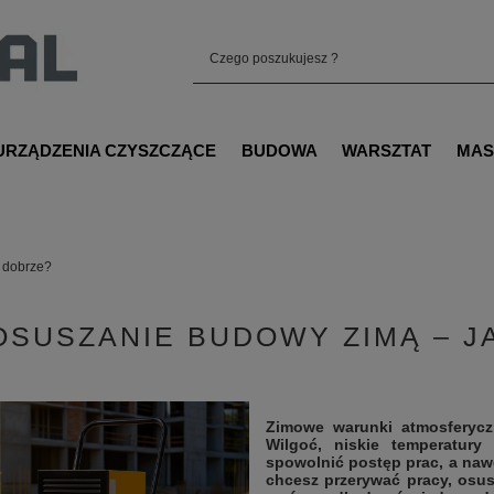
URZĄDZENIA CZYSZCZĄCE
BUDOWA
WARSZTAT
MAS
o dobrze?
OSUSZANIE BUDOWY ZIMĄ – J
Zimowe warunki atmosferycz
Wilgoć, niskie temperatury
spowolnić postęp prac, a naw
chcesz przerywać pracy, osusz