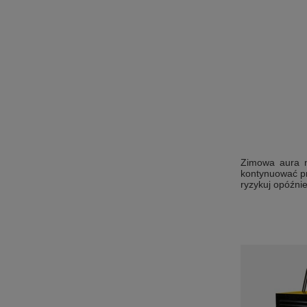
Zimowa aura n
kontynuować pr
ryzykuj opóźni