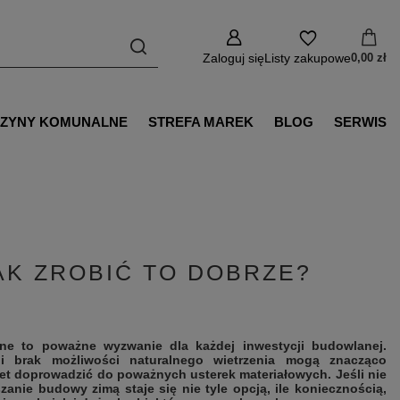
Zaloguj się
Listy zakupowe
0,00 zł
ZYNY KOMUNALNE
STREFA MAREK
BLOG
SERWIS
AK ZROBIĆ TO DOBRZE?
ne to poważne wyzwanie dla każdej inwestycji budowlanej.
 i brak możliwości naturalnego wietrzenia mogą znacząco
et doprowadzić do poważnych usterek materiałowych. Jeśli nie
anie budowy zimą staje się nie tyle opcją, ile koniecznością,