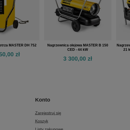
etrza MASTER DH 752
Nagrzewnica olejowa MASTER B 150
Nagrzew
CED - 44 kW
21 
50,00 zł
3 300,00 zł
Konto
Zarejestruj się
Koszyk
Listy zakupowe