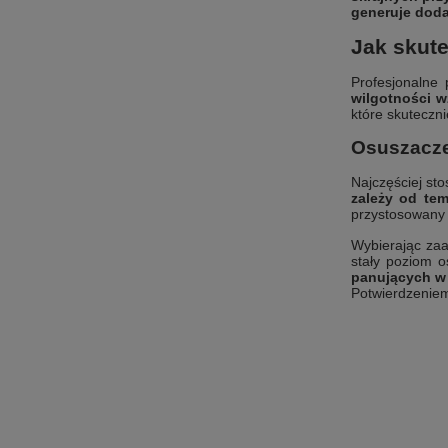
generuje doda
Jak skut
Profesjonalne 
wilgotności w
które skuteczn
Osuszacze 
Najczęściej st
zależy od te
przystosowany 
Wybierając za
stały poziom 
panujących w
Potwierdzenie