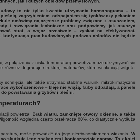
innych, jak i dużych obiektów przemysłowych.
udowy to nie tylko kwestia utrzymania harmonogramu – to
 pleśnią, zagrzybieniem, odspajaniem się tynków czy pękaniem
ykule omówimy najczęstsze problemy związane z osuszaniem,
ody i rozwiązania techniczne oraz podpowiemy, jak osuszyć
wać strat, a wręcz przeciwnie – zyskać na efektywności.
 a kontynuacja prac budowlanych podczas chłodów nie będzie
nki, w połączeniu z niską temperaturą powietrza może utrzymywać się
le również degraduje strukturę materiałów, które wchłaniają wilgoć i
 schnięcia, ale także utrzymać stabilne warunki mikroklimatyczne
ace wykończeniowe – kleje nie wiążą, farby odpadają, a panele
 do powstawania grzybów i pleśni.
emperaturach?
lacji powietrza.
Brak wiatru, zamknięte otwory okienne, a także
lgotność względna często przekracza 80%, co drastycznie wydłuża
emperatury, może prowadzić do jego nierównomiernego wiązania.
W
co skutkuje jego spękaniem i koniecznością napraw. To z kolei