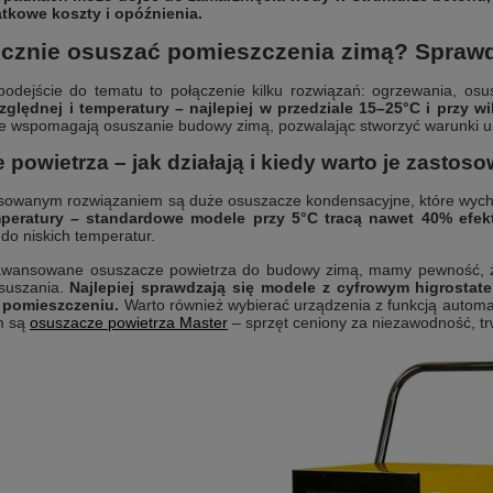
tkowe koszty i opóźnienia.
ecznie osuszać pomieszczenia zimą? Spraw
podejście do tematu to połączenie kilku rozwiązań: ogrzewania, o
zględnej i temperatury – najlepiej w przedziale 15–25°C i przy w
ie wspomagają osuszanie budowy zimą, pozwalając stworzyć warunki 
powietrza – jak działają i kiedy warto je zastos
osowanym rozwiązaniem są duże osuszacze kondensacyjne, które wychwyt
mperatury – standardowe modele przy 5°C tracą nawet 40% efek
do niskich temperatur.
awansowane osuszacze powietrza do budowy zimą, mamy pewność, że
osuszania.
Najlepiej sprawdzają się modele z cyfrowym higrosta
 pomieszczeniu.
Warto również wybierać urządzenia z funkcją automa
m są
osuszacze powietrza Master
– sprzęt ceniony za niezawodność, t