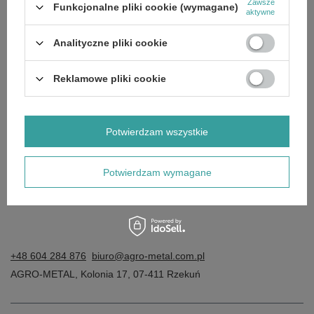
Zawsze
Funkcjonalne pliki cookie (wymagane)
Chcę zareklamować produkt
aktywne
Chcę odstąpić od umowy
Analityczne pliki cookie
Chcę wymienić towar
Kontakt
Reklamowe pliki cookie
Konto
Potwierdzam wszystkie
Potwierdzam wymagane
Regulaminy
+48 604 284 876
biuro@agro-metal.com.pl
AGRO-METAL
,
Kolonia 17
,
07-411
Rzekuń