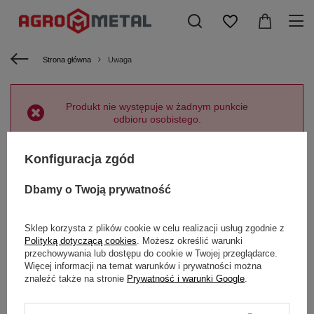
Strona główna
Uwaga
Produkt nie występuje w żadnym punkcie
odbioru osobistego.
Konfiguracja zgód
Powrót
Dbamy o Twoją prywatność
Sklep korzysta z plików cookie w celu realizacji usług zgodnie z
Polityką dotyczącą cookies
. Możesz określić warunki
Zamówienia
przechowywania lub dostępu do cookie w Twojej przeglądarce.
Więcej informacji na temat warunków i prywatności można
znaleźć także na stronie
Prywatność i warunki Google
.
Status zamówienia
Śledzenie przesyłki