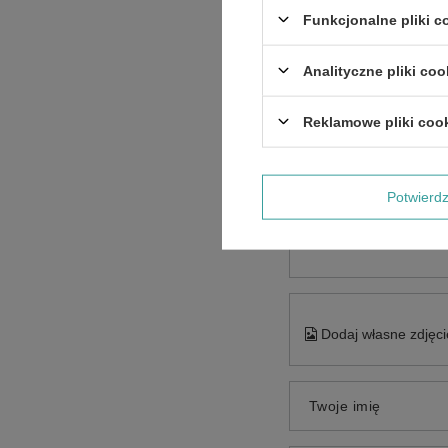
Funkcjonalne pliki 
Analityczne pliki coo
Reklamowe pliki coo
Potwier
Treść twojej opinii
Dodaj własne zdjęci
Twoje imię