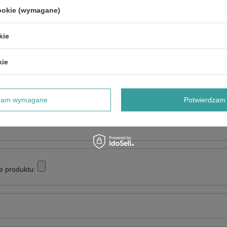
cookie (wymagane)
NAPISZ SWOJĄ OPINIĘ
kie
Twoja ocena:
kie
5/5
dzam wymagane
Potwierdzam 
e produktu: