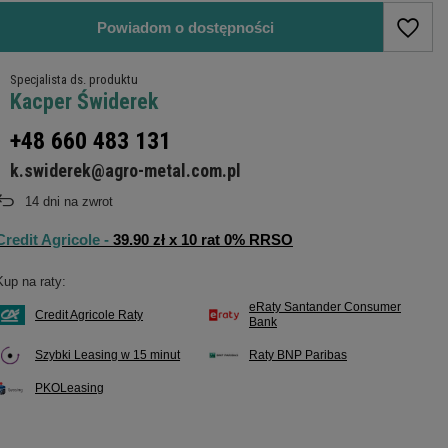
Powiadom o dostępności
Specjalista ds. produktu
Kacper Świderek
+48 660 483 131
k.swiderek@agro-metal.com.pl
14
dni na zwrot
Credit Agricole -
39.90 zł x 10 rat 0% RRSO
Kup na raty:
eRaty Santander Consumer
Credit Agricole Raty
Bank
Szybki Leasing w 15 minut
Raty BNP Paribas
PKOLeasing