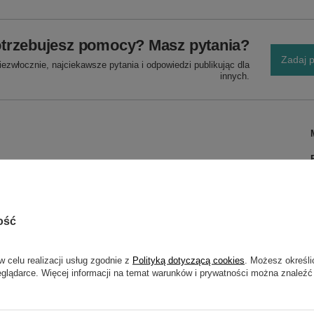
trzebujesz pomocy? Masz pytania?
Zadaj p
ezwłocznie, najciekawsze pytania i odpowiedzi publikując dla
innych.
ość
w celu realizacji usług zgodnie z
Polityką dotyczącą cookies
. Możesz określi
eglądarce. Więcej informacji na temat warunków i prywatności można znaleźć
AŻ SZCZEGÓŁY GWARANCJI MASTER - AKCESORI