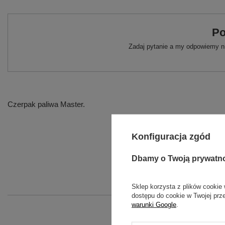
Po
Zadaj pytanie a my odpowiemy ni
Czerpak paliwa Master.
Konfiguracja zgód
Dbamy o Twoją prywatn
Sklep korzysta z plików cookie 
dostępu do cookie w Twojej prz
warunki Google
.
POK