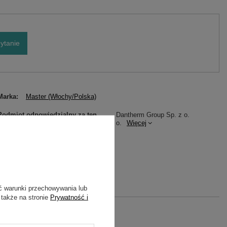
ytanie
Marka
Master (Włochy/Polska)
Podmiot odpowiedzialny za ten
Dantherm Group Sp. z o.
produkt na terenie UE
o.
Więcej
Symbol
4515.510
Gwarancja
Master - akcesoria
ć warunki przechowywania lub
 także na stronie
Prywatność i
A