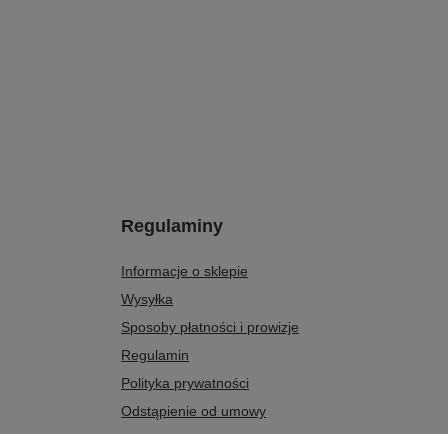
Regulaminy
Informacje o sklepie
Wysyłka
Sposoby płatności i prowizje
Regulamin
Polityka prywatności
Odstąpienie od umowy
Zarządzaj plikami cookie