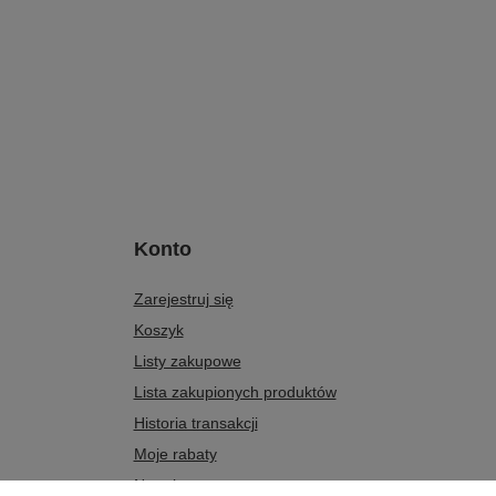
Konto
Zarejestruj się
Koszyk
Listy zakupowe
Lista zakupionych produktów
Historia transakcji
Moje rabaty
Newsletter