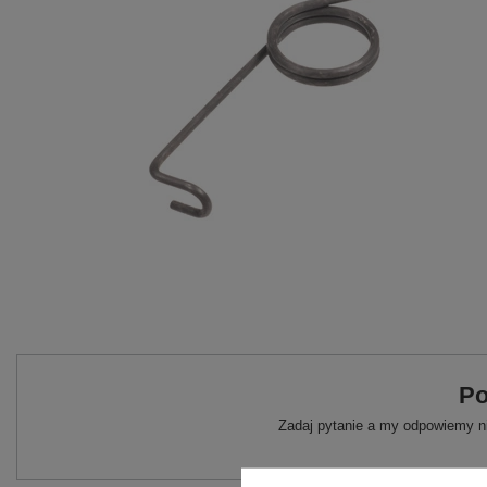
Po
Zadaj pytanie a my odpowiemy ni