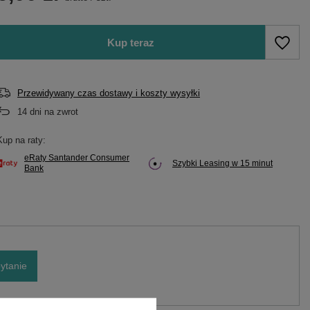
Kup teraz
Przewidywany czas dostawy i koszty wysyłki
14
dni na zwrot
Kup na raty:
eRaty Santander Consumer
Szybki Leasing w 15 minut
Bank
ytanie