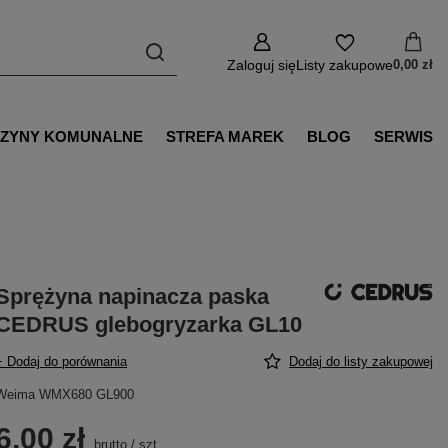
Zaloguj się
Listy zakupowe
0,00 zł
ZYNY KOMUNALNE
STREFA MAREK
BLOG
SERWIS
Sprężyna napinacza paska
CEDRUS glebogryzarka GL10
+ Dodaj do porównania
Dodaj do listy zakupowej
Weima WMX680 GL900
6,00 zł
brutto
/
szt.