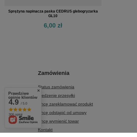
Sprężyna napinacza paska CEDRUS glebogryzarka
GL10
6,00 zł
Zamówienia
Status zamówienia
Prawdziwe
Śledzenie przesyłki
opinie klientów
4.9
/ 5.0
Chcę zareklamować produkt
Chcę odstąpić od umowy
306 opinii
Chcę wymienić towar
Kontakt