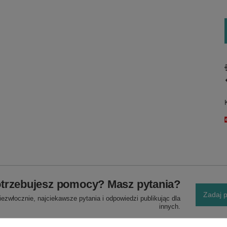
trzebujesz pomocy? Masz pytania?
Zadaj p
ezwłocznie, najciekawsze pytania i odpowiedzi publikując dla
innych.