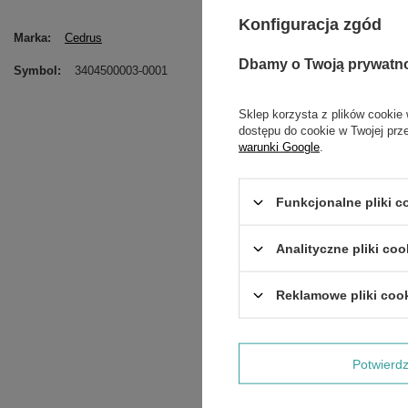
Konfiguracja zgód
Marka
Cedrus
Dbamy o Twoją prywatn
Symbol
3404500003-0001
Sklep korzysta z plików cookie 
dostępu do cookie w Twojej prz
warunki Google
.
Funkcjonalne pliki 
Analityczne pliki coo
Treść twojej opinii
Reklamowe pliki coo
Potwier
Dodaj własne zdjęci