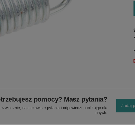
trzebujesz pomocy? Masz pytania?
Zadaj p
ezwłocznie, najciekawsze pytania i odpowiedzi publikując dla
innych.