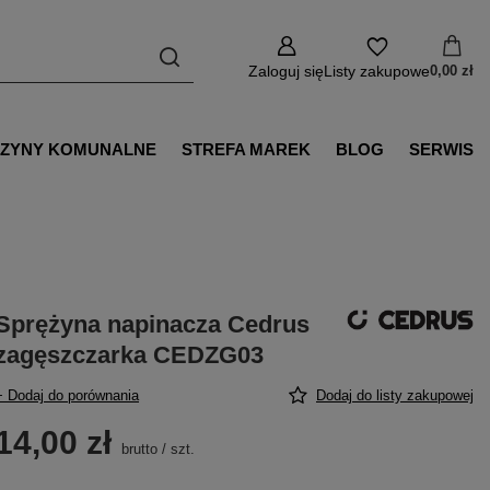
Zaloguj się
Listy zakupowe
0,00 zł
ZYNY KOMUNALNE
STREFA MAREK
BLOG
SERWIS
Sprężyna napinacza Cedrus
zagęszczarka CEDZG03
+ Dodaj do porównania
Dodaj do listy zakupowej
14,00 zł
brutto
/
szt.