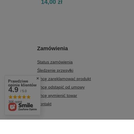
14,00 zł
Zamówienia
Status zamówienia
Śledzenie przesyłki
Chcę zareklamować produkt
Prawdziwe
opinie klientów
Chcę odstąpić od umowy
4.9
/ 5.0
Chcę wymienić towar
306 opinii
Kontakt
+48 604 284 876
biuro@agro-metal.com.pl
AGRO-METAL
,
Kolonia