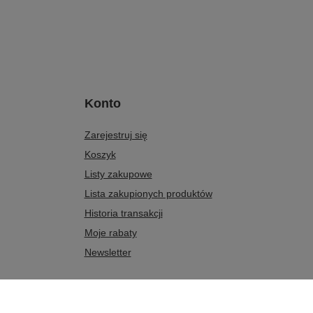
Konto
Zarejestruj się
Koszyk
Listy zakupowe
Lista zakupionych produktów
Historia transakcji
Moje rabaty
Newsletter
 17
,
07-411
Rzekuń