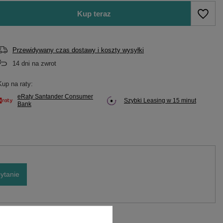
Kup teraz
Przewidywany czas dostawy i koszty wysyłki
14
dni na zwrot
Kup na raty:
eRaty Santander Consumer
Szybki Leasing w 15 minut
Bank
ytanie