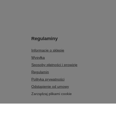
Regulaminy
Informacje o sklepie
Wysyłka
Sposoby płatności i prowizje
Regulamin
Polityka prywatności
Odstąpienie od umowy
Zarządzaj plikami cookie