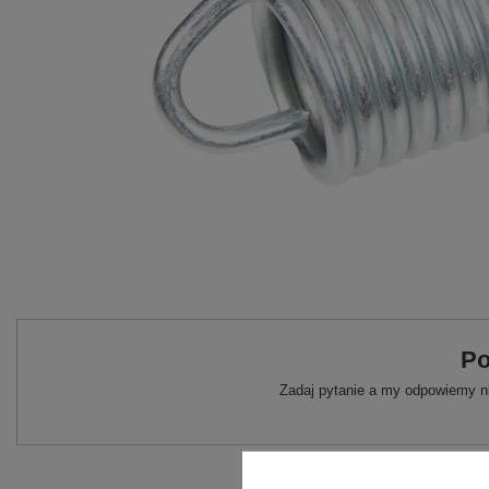
Po
Zadaj pytanie a my odpowiemy ni