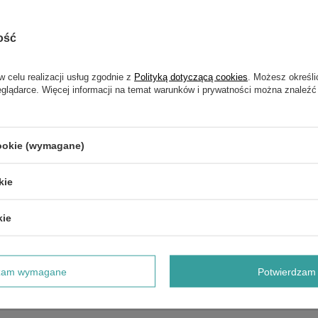
ość
w celu realizacji usług zgodnie z
Polityką dotyczącą cookies
. Możesz określi
eglądarce. Więcej informacji na temat warunków i prywatności można znaleźć
NAPISZ SWOJĄ OPINIĘ
Twoja ocena:
5/5
cookie (wymagane)
kie
kie
dzam wymagane
Potwierdzam 
e produktu: