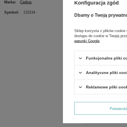
Konfiguracja zgód
Marka
Cedrus
Symbol
131534
Dbamy o Twoją prywatn
Sklep korzysta z plików cookie 
dostępu do cookie w Twojej prz
warunki Google
.
Funkcjonalne pliki 
Analityczne pliki coo
Treść twojej opinii
Reklamowe pliki coo
Potwier
Dodaj własne zdjęci