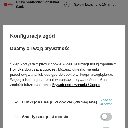
eRaty Santander Consumer
Szybki Leasing w 15 minut
Bank
Konfiguracja zgód
Potrzebujesz pomocy? Masz pytania?
Zadaj pytanie a my odpowiemy niezwłocznie,
Dbamy o Twoją prywatność
Zadaj pytanie
najciekawsze pytania i odpowiedzi publikując
dla innych.
Sklep korzysta z plików cookie w celu realizacji usług zgodnie z
Polityką dotyczącą cookies
. Możesz określić warunki
przechowywania lub dostępu do cookie w Twojej przeglądarce.
SZCZEGÓŁOWE DANE
Więcej informacji na temat warunków i prywatności można
znaleźć także na stronie
Prywatność i warunki Google
.
Marka
Cedrus
Zawsze
Funkcjonalne pliki cookie (wymagane)
Symbol
020669
aktywne
Analityczne pliki cookie
OPINIE
(0)