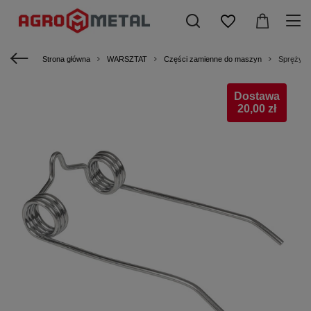
Strona główna
WARSZTAT
Części zamienne do maszyn
Sprężyna
Dostawa
20,00 zł