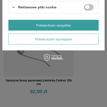
OPINIE
(0)
Reklamowe pliki cookie
OSTATNIO OGLĄDANE
Potwierdzam wszystkie
Potwierdzam wymagane
Sprężyna brony pazurowej traktorka Cedrus 100
cm
92,00 zł