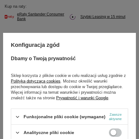
Kup na raty:
eRaty Santander Consumer
Szybki Leasing w 15 minut
Bank
Konfiguracja zgód
Potrzebujesz pomocy? Masz pytania?
Dbamy o Twoją prywatność
Zadaj pytanie a my odpowiemy niezwłocznie,
Zadaj pytanie
najciekawsze pytania i odpowiedzi publikując
dla innych.
Sklep korzysta z plików cookie w celu realizacji usług zgodnie z
Polityką dotyczącą cookies
. Możesz określić warunki
przechowywania lub dostępu do cookie w Twojej przeglądarce.
Więcej informacji na temat warunków i prywatności można
SZCZEGÓŁOWE DANE
znaleźć także na stronie
Prywatność i warunki Google
.
Marka
Cedrus
Zawsze
Funkcjonalne pliki cookie (wymagane)
aktywne
Symbol
SP31101-3
Analityczne pliki cookie