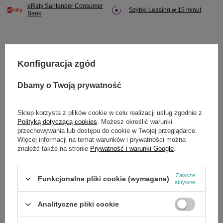
eRaty Santander Consumer
Szybki Leasing w 15 minut
Bank
Konfiguracja zgód
Potrzebujesz pomocy? Masz pytania?
Zadaj pytanie a my odpowiemy niezwłocznie,
Dbamy o Twoją prywatność
Zadaj pytanie
najciekawsze pytania i odpowiedzi publikując
dla innych.
Sklep korzysta z plików cookie w celu realizacji usług zgodnie z
Polityką dotyczącą cookies
. Możesz określić warunki
przechowywania lub dostępu do cookie w Twojej przeglądarce.
SZCZEGÓŁOWE DANE
Więcej informacji na temat warunków i prywatności można
znaleźć także na stronie
Prywatność i warunki Google
.
Marka
Cedrus
Zawsze
Funkcjonalne pliki cookie (wymagane)
Symbol
790063
aktywne
Analityczne pliki cookie
OPINIE
(0)