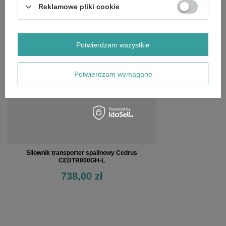
Reklamowe pliki cookie
OSTATNIO OGLĄDANE
Potwierdzam wszystkie
Potwierdzam wymagane
Siłownik transporter spalinowy Cedrus
CEDTR800GH-L
738,00 zł