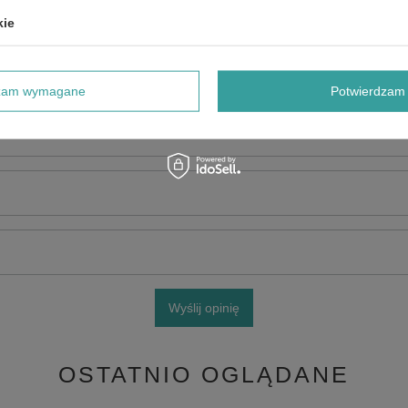
kie
dzam wymagane
Potwierdzam 
e produktu:
Wyślij opinię
OSTATNIO OGLĄDANE