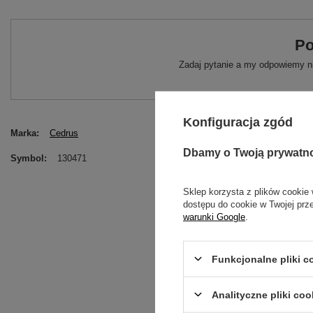
Po
Zadaj pytanie a my odpowiemy ni
Konfiguracja zgód
Marka
Cedrus
Dbamy o Twoją prywatn
Symbol
130471
Sklep korzysta z plików cookie 
dostępu do cookie w Twojej prz
warunki Google
.
Funkcjonalne pliki 
Analityczne pliki coo