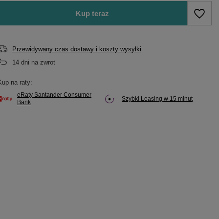
Kup teraz
Przewidywany czas dostawy i koszty wysyłki
14
dni na zwrot
Kup na raty:
eRaty Santander Consumer
Szybki Leasing w 15 minut
Bank