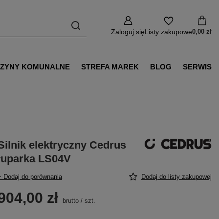
Zaloguj się
Listy zakupowe
0,00 zł
ZYNY KOMUNALNE
STREFA MAREK
BLOG
SERWIS
Silnik elektryczny Cedrus
łuparka LS04V
+ Dodaj do porównania
Dodaj do listy zakupowej
904,00 zł
brutto
/
szt.