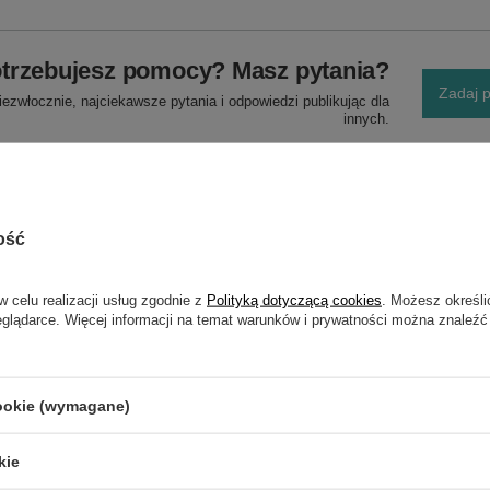
trzebujesz pomocy? Masz pytania?
Zadaj p
ezwłocznie, najciekawsze pytania i odpowiedzi publikując dla
innych.
ość
w celu realizacji usług zgodnie z
Polityką dotyczącą cookies
. Możesz określi
eglądarce. Więcej informacji na temat warunków i prywatności można znaleźć
NAPISZ SWOJĄ OPINIĘ
Twoja ocena:
cookie (wymagane)
5/5
kie