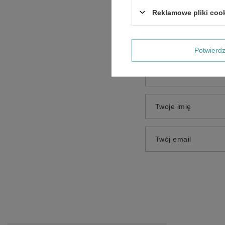
Treść twojej opinii
Reklamowe pliki coo
Potwier
Dodaj własne zdjęci
Twoje imię
Twój email