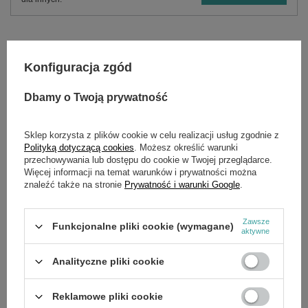
OPIS
Konfiguracja zgód
Do prześwietlania winorośli i drzewek owocowych
Dbamy o Twoją prywatność
Sekator bardzo poręczny dzięki wąskim ostrzom
Ostrza z wpełnie hartowanej stali
Wykrawane i kształtowane na prasie stalowe rękojeści
Sklep korzysta z plików cookie w celu realizacji usług zgodnie z
Dostępne części zamienne
Polityką dotyczącą cookies
. Możesz określić warunki
przechowywania lub dostępu do cookie w Twojej przeglądarce.
max średnica cięcia 25 mm
Więcej informacji na temat warunków i prywatności można
długość 230 mm
znaleźć także na stronie
Prywatność i warunki Google
.
Zawsze
Funkcjonalne pliki cookie (wymagane)
SZCZEGÓŁOWE DANE
aktywne
OPINIE
(0)
Analityczne pliki cookie
Reklamowe pliki cookie
OSTATNIO OGLĄDANE