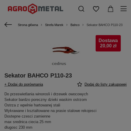
Strona główna
Strefa Marek
Bahco
Sekator BAHCO P110-23
Dostawa
20,00 zł
Sekator BAHCO P110-23
+ Dodaj do porównania
Dodaj do listy zakupowej
Do przeswietlania winorosli i drzewek owocowych
Sekator bardzo poreczny dzieki waskim ostrzom
Ostrza z wpelnie hartowanej stali
Wykrawane i ksztaltowane na prasie stalowe rekojesci
Dostepne czesci zamienne
max srednica ciecia 25 mm
dlugosc 230 mm