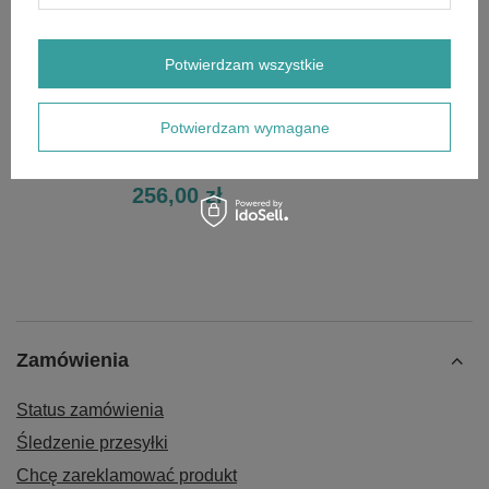
Potwierdzam wszystkie
Potwierdzam wymagane
Sekator BAHCO P110-23
256,00 zł
Zamówienia
Status zamówienia
Śledzenie przesyłki
Chcę zareklamować produkt