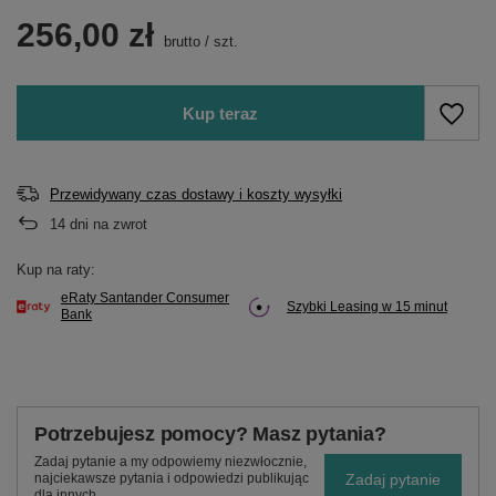
256,00 zł
brutto
/
szt.
Kup teraz
Przewidywany czas dostawy i koszty wysyłki
14
dni na zwrot
Kup na raty:
eRaty Santander Consumer
Szybki Leasing w 15 minut
Bank
Potrzebujesz pomocy? Masz pytania?
Zadaj pytanie a my odpowiemy niezwłocznie,
Zadaj pytanie
najciekawsze pytania i odpowiedzi publikując
dla innych.