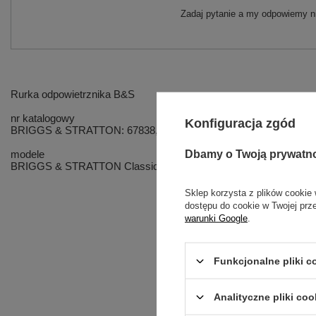
Zadaj pytanie a my odpowiemy ni
Rurka odpowietrznika B&S
nr katalogowy
Konfiguracja zgód
BRIGGS & STRATTON: 67838, 692189,
Dbamy o Twoją prywatn
modele
BRIGGS & STRATTON Classic / Sprint / Quattro / 450 / 500 / 550 
Sklep korzysta z plików cookie 
dostępu do cookie w Twojej prz
warunki Google
.
Funkcjonalne pliki 
Analityczne pliki coo