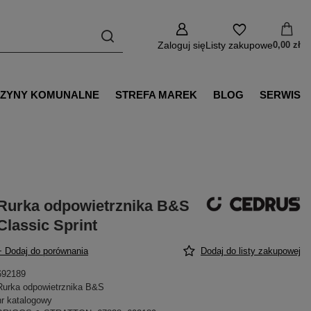
Zaloguj się
Listy zakupowe
0,00 zł
ZYNY KOMUNALNE
STREFA MAREK
BLOG
SERWIS
Rurka odpowietrznika B&S
Classic Sprint
+ Dodaj do porównania
Dodaj do listy zakupowej
692189
Rurka odpowietrznika B&S
nr katalogowy