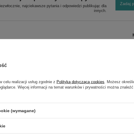
Zadaj p
ezwłocznie, najciekawsze pytania i odpowiedzi publikując dla
innych.
ość
series / Q45 / Q48
w celu realizacji usług zgodnie z
Polityką dotyczącą cookies
. Możesz określi
eglądarce. Więcej informacji na temat warunków i prywatności można znaleźć
NAPISZ SWOJĄ OPINIĘ
Twoja ocena:
cookie (wymagane)
5/5
kie