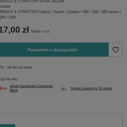
BRIGGS & STRATTON: 67838, 692189,
modele
BRIGGS & STRATTON Classic / Sprint / Quattro / 450 / 500 / 550 series /
Q45 / Q48
17,00 zł
brutto
/
szt.
Powiadom o dostępności
14
dni na zwrot
Kup na raty:
eRaty Santander Consumer
Szybki Leasing w 15 minut
Bank