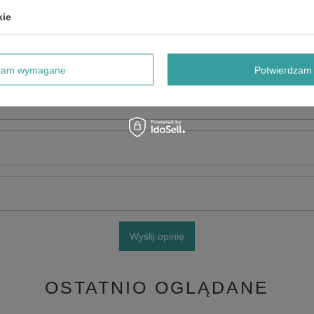
kie
dzam wymagane
Potwierdzam 
e produktu:
Wyślij opinię
OSTATNIO OGLĄDANE