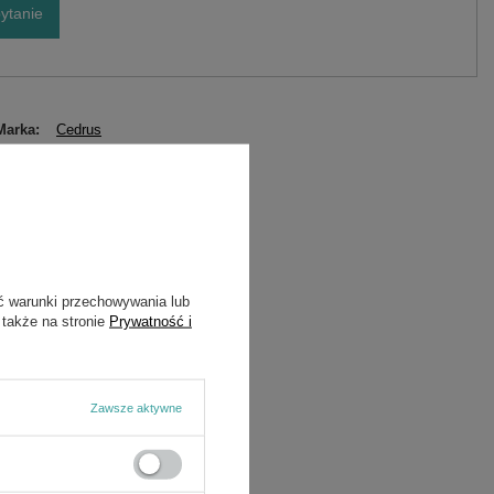
ytanie
Marka
Cedrus
Symbol
RO14299
ć warunki przechowywania lub
 także na stronie
Prywatność i
Zawsze aktywne