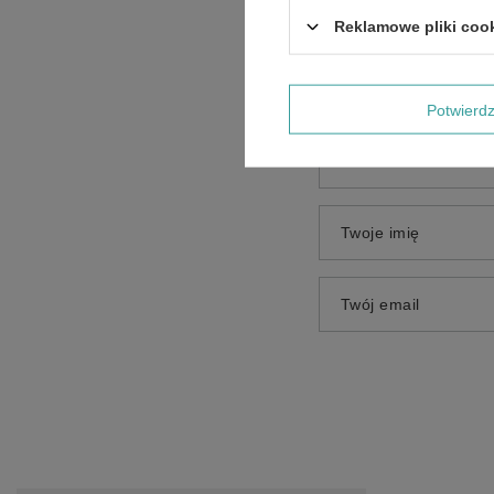
Treść twojej opinii
Reklamowe pliki coo
Potwier
Dodaj własne zdjęci
Twoje imię
Twój email