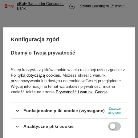
eRaty Santander Consumer
Szybki Leasing w 15 minut
Bank
Konfiguracja zgód
Potrzebujesz pomocy? Masz pytania?
Zadaj pytanie a my odpowiemy niezwłocznie,
Dbamy o Twoją prywatność
Zadaj pytanie
najciekawsze pytania i odpowiedzi publikując
dla innych.
Sklep korzysta z plików cookie w celu realizacji usług zgodnie z
Polityką dotyczącą cookies
. Możesz określić warunki
przechowywania lub dostępu do cookie w Twojej przeglądarce.
SZCZEGÓŁOWE DANE
Więcej informacji na temat warunków i prywatności można
znaleźć także na stronie
Prywatność i warunki Google
.
Marka
Cedrus
Zawsze
Funkcjonalne pliki cookie (wymagane)
Symbol
790038
aktywne
Analityczne pliki cookie
OPINIE
(0)