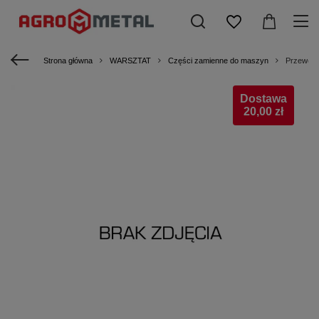
Strona główna
WARSZTAT
Części zamienne do maszyn
Przewód 
Dostawa
20,00 zł