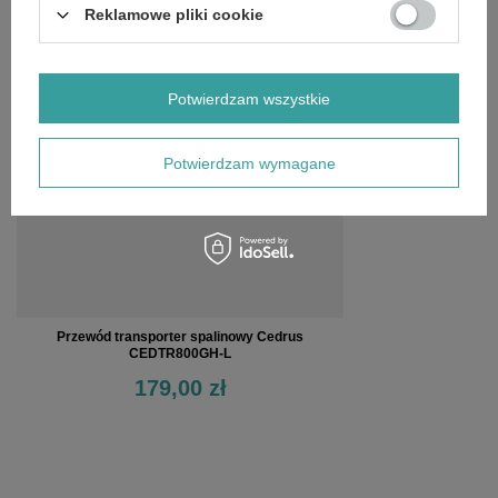
Reklamowe pliki cookie
OSTATNIO OGLĄDANE
Potwierdzam wszystkie
Potwierdzam wymagane
Przewód transporter spalinowy Cedrus
CEDTR800GH-L
179,00 zł