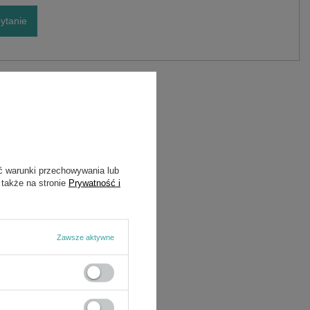
ytanie
Marka
Cedrus
Symbol
380750478-0001
ć warunki przechowywania lub
 także na stronie
Prywatność i
Zawsze aktywne