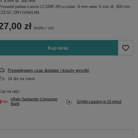
sr. 9 mm dl. 300 mm
Przewód paliwa Loncin LC168F-2H sr.zewn. 9 mm wew. 5 mm dl. 300 mm
CZESC ORYGINALNA
27,00 zł
brutto
/
szt.
Kup teraz
Przewidywany czas dostawy i koszty wysyłki
14
dni na zwrot
Kup na raty:
eRaty Santander Consumer
Szybki Leasing w 15 minut
Bank