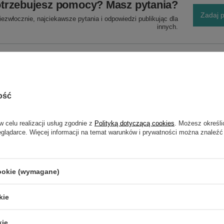
trzebujesz pomocy? Masz pytania?
Zadaj p
ezwłocznie, najciekawsze pytania i odpowiedzi publikując dla
innych.
 dł. 300 mm CZĘŚĆ ORYGINALNA
ość
w celu realizacji usług zgodnie z
Polityką dotyczącą cookies
. Możesz określi
NAPISZ SWOJĄ OPINIĘ
eglądarce. Więcej informacji na temat warunków i prywatności można znaleźć
Twoja ocena:
5/5
cookie (wymagane)
kie
kie