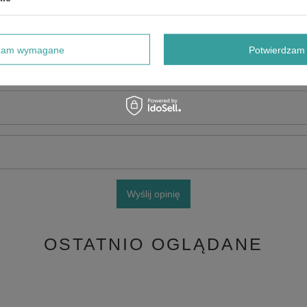
dzam wymagane
Potwierdzam 
e produktu:
Wyślij opinię
OSTATNIO OGLĄDANE