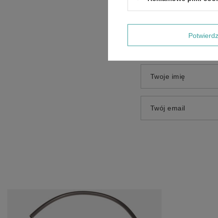
Potwier
Dodaj własne zdjęci
Twoje imię
Twój email