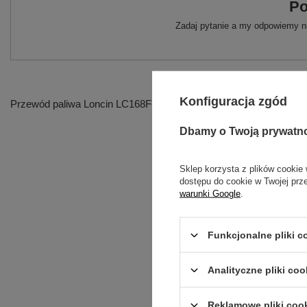
Po
Zadaj pytanie a my odpowiemy ni
Konfiguracja zgód
Przewód paliwa Loncin LC168F-2H śr.zewn. 9 mm wew. 5 mm
Dbamy o Twoją prywatn
Sklep korzysta z plików cookie 
dostępu do cookie w Twojej prz
warunki Google
.
Funkcjonalne pliki 
Analityczne pliki coo
Treść twojej opinii
Reklamowe pliki coo