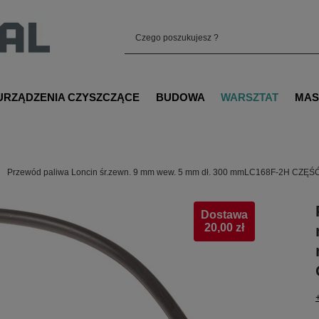
URZĄDZENIA CZYSZCZĄCE
BUDOWA
WARSZTAT
MAS
Przewód paliwa Loncin śr.zewn. 9 mm wew. 5 mm dł. 300 mmLC168F-2H CZ
Dostawa
20,00 zł