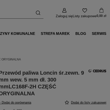
Zaloguj się
Listy zakupowe
0,00 zł
ZYNY KOMUNALNE
STREFA MAREK
BLOG
SERWIS
ĘŚĆ ORYGINALNA
Przewód paliwa Loncin śr.zewn. 9
mm wew. 5 mm dł. 300
mmLC168F-2H CZĘŚĆ
ORYGINALNA
+ Dodaj do porównania
Dodaj do listy zakupowej