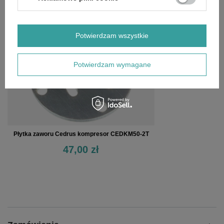
OSTATNIO OGLĄDANE
Potwierdzam wszystkie
Potwierdzam wymagane
Płytka zaworu Cedrus kompresor CEDKM50-2T
47,00 zł