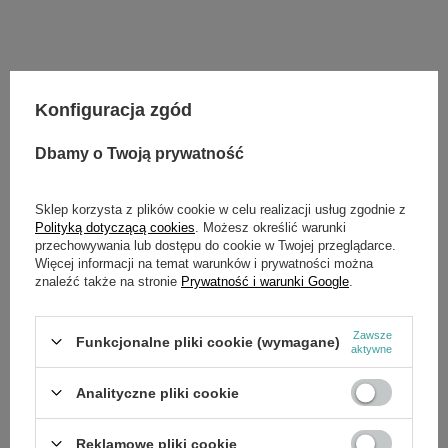
Potrzebujesz pomocy? Masz pytania?
Konfiguracja zgód
Zadaj pytanie a my odpowiemy niezwłocznie,
Zadaj pytanie
najciekawsze pytania i odpowiedzi publikując
Dbamy o Twoją prywatność
dla innych.
Sklep korzysta z plików cookie w celu realizacji usług zgodnie z
Polityką dotyczącą cookies
. Możesz określić warunki
SZCZEGÓŁOWE DANE
przechowywania lub dostępu do cookie w Twojej przeglądarce.
Więcej informacji na temat warunków i prywatności można
znaleźć także na stronie
Prywatność i warunki Google
.
Marka
Cedrus
Symbol
570073
Zawsze
Funkcjonalne pliki cookie (wymagane)
aktywne
Analityczne pliki cookie
OPINIE
(0)
Reklamowe pliki cookie