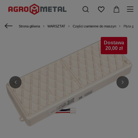
Strona główna
WARSZTAT
Części zamienne do maszyn
Płyta gł
Dostawa
20,00 zł