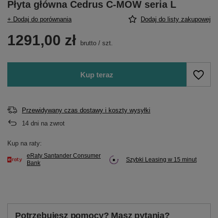
Płyta główna Cedrus C-MOW seria L
+ Dodaj do porównania
Dodaj do listy zakupowej
1291,00 zł
brutto
/
szt.
Kup teraz
Przewidywany czas dostawy i koszty wysyłki
14
dni na zwrot
Kup na raty:
eRaty Santander Consumer
Szybki Leasing w 15 minut
Bank
Potrzebujesz pomocy? Masz pytania?