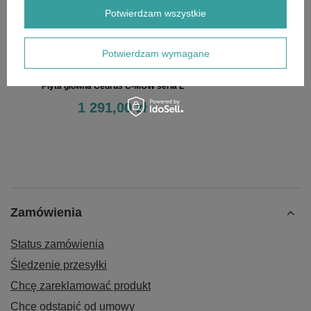
Potwierdzam wszystkie
Potwierdzam wymagane
Płyta główna Cedrus C-MOW seria L
1 291,00 zł
Zamówienia
Status zamówienia
Śledzenie przesyłki
Chcę zareklamować produkt
Chcę odstąpić od umowy