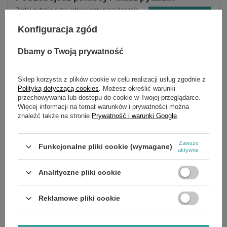
Zadaj pytanie a my odpowiemy niezwłocznie,
Zadaj pytanie
najciekawsze pytania i odpowiedzi publikując
dla innych.
Konfiguracja zgód
Dbamy o Twoją prywatność
SZCZEGÓŁOWE DANE
Sklep korzysta z plików cookie w celu realizacji usług zgodnie z
Polityką dotyczącą cookies
. Możesz określić warunki
Marka
Cedrus
przechowywania lub dostępu do cookie w Twojej przeglądarce.
Więcej informacji na temat warunków i prywatności można
Symbol
80101869-02
znaleźć także na stronie
Prywatność i warunki Google
.
Zawsze
Funkcjonalne pliki cookie (wymagane)
OPINIE
(0)
aktywne
Analityczne pliki cookie
OSTATNIO OGLĄDANE
Reklamowe pliki cookie