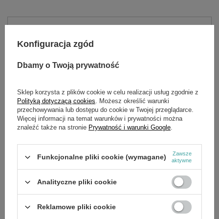
Potrzebujesz pomocy? Masz pytania?
Zadaj pytanie a my odpowiemy niezwłocznie,
Konfiguracja zgód
Zadaj pytanie
najciekawsze pytania i odpowiedzi publikując
dla innych.
Dbamy o Twoją prywatność
Sklep korzysta z plików cookie w celu realizacji usług zgodnie z
SZCZEGÓŁOWE DANE
Polityką dotyczącą cookies
. Możesz określić warunki
przechowywania lub dostępu do cookie w Twojej przeglądarce.
Więcej informacji na temat warunków i prywatności można
Marka
Cedrus
znaleźć także na stronie
Prywatność i warunki Google
.
Symbol
030855
Zawsze
Funkcjonalne pliki cookie (wymagane)
aktywne
OPINIE
(0)
Analityczne pliki cookie
OSTATNIO OGLĄDANE
Reklamowe pliki cookie