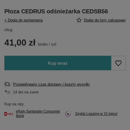
Płoza CEDRUS odśnieżarka CEDSB56
+ Dodaj do porównania
Dodaj do listy zakupowej
slizg
41,00 zł
brutto
/
szt.
Kup teraz
Przewidywany czas dostawy i koszty wysyłki
14
dni na zwrot
Kup na raty:
eRaty Santander Consumer
Szybki Leasing w 15 minut
Bank