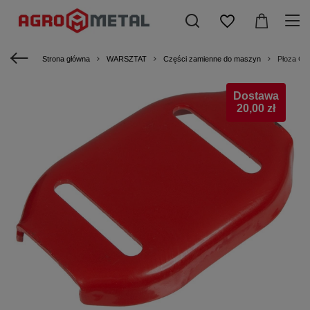
Strona główna
WARSZTAT
Części zamienne do maszyn
Płoza C
Dostawa
20,00 zł